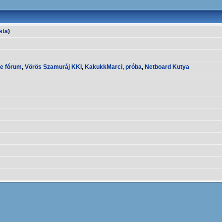
ista
)
e fórum
,
Vörös Szamuráj KKI
,
KakukkMarci
,
próba
,
Netboard Kutya