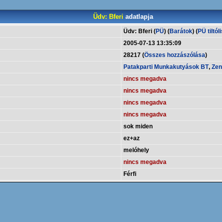
Üdv: Bferi
adatlapja
Üdv: Bferi (
PÜ
) (
Barátok
) (
PÜ tiltól
2005-07-13 13:35:09
28217 (
Összes hozzászólása
)
Patakparti Munkakutyások BT
,
Zen
nincs megadva
nincs megadva
nincs megadva
nincs megadva
sok miden
ez+az
melóhely
nincs megadva
Férfi