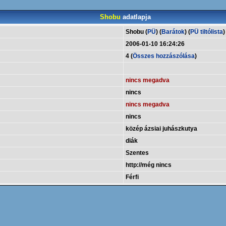
Shobu
adatlapja
Shobu (
PÜ
) (
Barátok
) (
PÜ tiltólista
)
2006-01-10 16:24:26
4 (
Összes hozzászólása
)
nincs megadva
nincs
nincs megadva
nincs
közép ázsiai juhászkutya
diák
Szentes
http://még nincs
Férfi