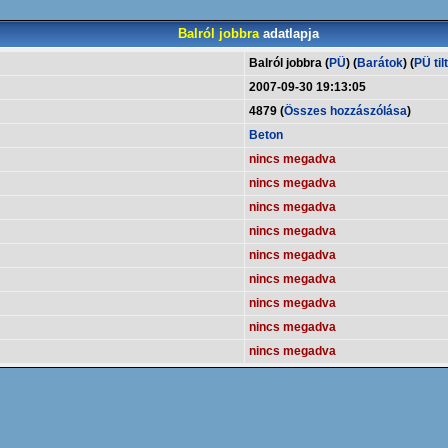
Balról jobbra
adatlapja
Balról jobbra (
PÜ
) (
Barátok
) (
PÜ til
2007-09-30 19:13:05
4879 (
Összes hozzászólása
)
Beton
nincs megadva
nincs megadva
nincs megadva
nincs megadva
nincs megadva
nincs megadva
nincs megadva
nincs megadva
nincs megadva