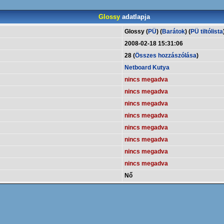
Glossy
adatlapja
Glossy (
PÜ
) (
Barátok
) (
PÜ tiltólista
2008-02-18 15:31:06
28 (
Összes hozzászólása
)
Netboard Kutya
nincs megadva
nincs megadva
nincs megadva
nincs megadva
nincs megadva
nincs megadva
nincs megadva
nincs megadva
Nő