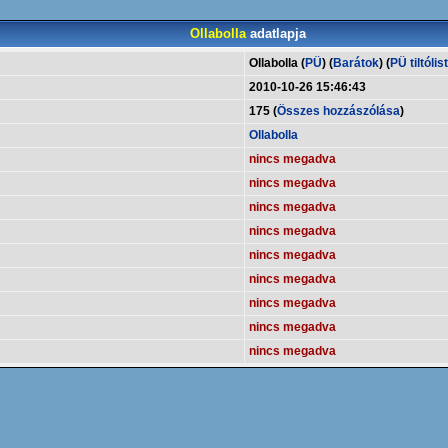
Ollabolla
adatlapja
Ollabolla (
PÜ
) (
Barátok
) (
PÜ tiltólis
2010-10-26 15:46:43
175 (
Összes hozzászólása
)
Ollabolla
nincs megadva
nincs megadva
nincs megadva
nincs megadva
nincs megadva
nincs megadva
nincs megadva
nincs megadva
nincs megadva