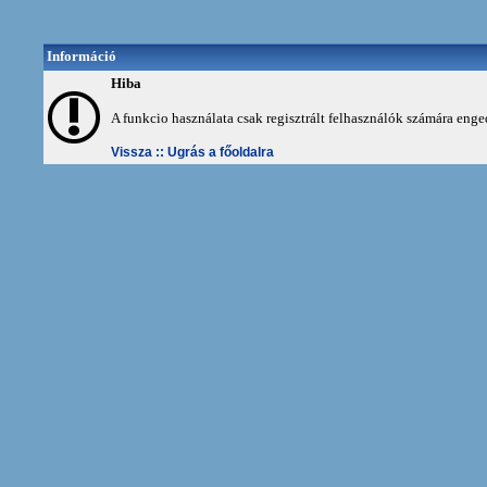
Információ
Hiba
A funkcio használata csak regisztrált felhasználók számára enge
Vissza ::
Ugrás a főoldalra