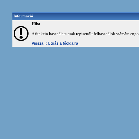
Információ
Hiba
A funkcio használata csak regisztrált felhasználók számára enge
Vissza ::
Ugrás a főoldalra