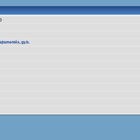
a
)
fajtamentés
,
gy.b.