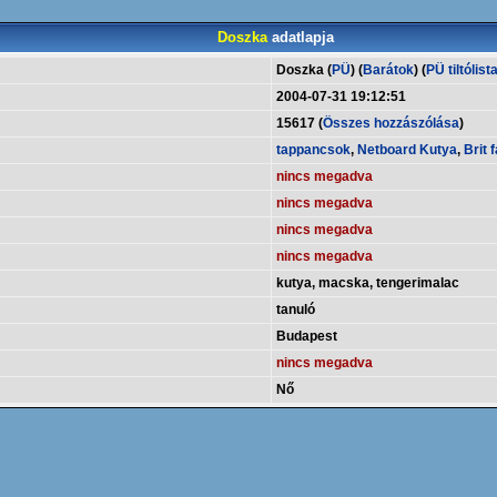
Doszka
adatlapja
Doszka (
PÜ
) (
Barátok
) (
PÜ tiltólist
2004-07-31 19:12:51
15617 (
Összes hozzászólása
)
tappancsok
,
Netboard Kutya
,
Brit 
nincs megadva
nincs megadva
nincs megadva
nincs megadva
kutya, macska, tengerimalac
tanuló
Budapest
nincs megadva
Nő