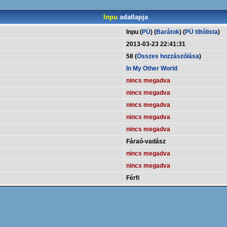
Inpu
adatlapja
Inpu (
PÜ
) (
Barátok
) (
PÜ tiltólista
)
2013-03-23 22:41:31
58 (
Összes hozzászólása
)
In My Other World
nincs megadva
nincs megadva
nincs megadva
nincs megadva
nincs megadva
Fáraó-vadász
nincs megadva
nincs megadva
Férfi