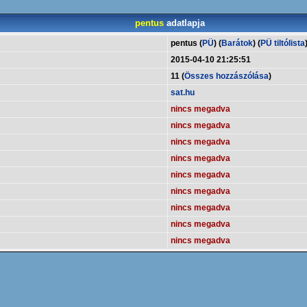
pentus
adatlapja
pentus (
PÜ
) (
Barátok
) (
PÜ tiltólista
2015-04-10 21:25:51
11 (
Összes hozzászólása
)
sat.hu
nincs megadva
nincs megadva
nincs megadva
nincs megadva
nincs megadva
nincs megadva
nincs megadva
nincs megadva
nincs megadva