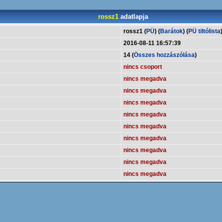
rossz1
adatlapja
rossz1 (
PÜ
) (
Barátok
) (
PÜ tiltólista
2016-08-11 16:57:39
14 (
Összes hozzászólása
)
nincs csoport
nincs megadva
nincs megadva
nincs megadva
nincs megadva
nincs megadva
nincs megadva
nincs megadva
nincs megadva
nincs megadva