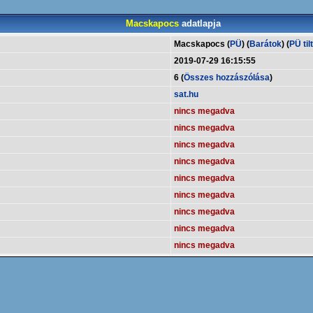
Macskapocs
adatlapja
Macskapocs (
PÜ
) (
Barátok
) (
PÜ til
2019-07-29 16:15:55
6 (
Összes hozzászólása
)
sat.hu
nincs megadva
nincs megadva
nincs megadva
nincs megadva
nincs megadva
nincs megadva
nincs megadva
nincs megadva
nincs megadva