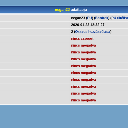
negan23
adatlapja
negan23 (
PÜ
) (
Barátok
) (
PÜ tiltólis
2020-01-23 12:32:27
2 (
Összes hozzászólása
)
nincs csoport
nincs megadva
nincs megadva
nincs megadva
nincs megadva
nincs megadva
nincs megadva
nincs megadva
nincs megadva
nincs megadva