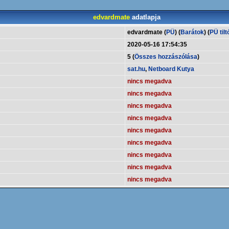
edvardmate
adatlapja
edvardmate (
PÜ
) (
Barátok
) (
PÜ tilt
2020-05-16 17:54:35
5 (
Összes hozzászólása
)
sat.hu
,
Netboard Kutya
nincs megadva
nincs megadva
nincs megadva
nincs megadva
nincs megadva
nincs megadva
nincs megadva
nincs megadva
nincs megadva