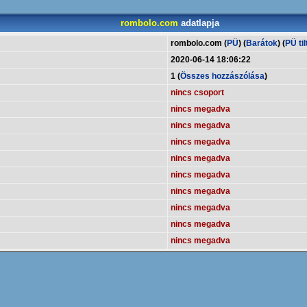
rombolo.com
adatlapja
rombolo.com (
PÜ
) (
Barátok
) (
PÜ til
2020-06-14 18:06:22
1 (
Összes hozzászólása
)
nincs csoport
nincs megadva
nincs megadva
nincs megadva
nincs megadva
nincs megadva
nincs megadva
nincs megadva
nincs megadva
nincs megadva