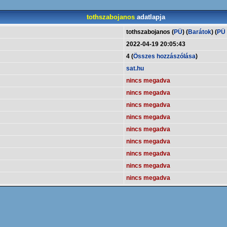
tothszabojanos
adatlapja
tothszabojanos (
PÜ
) (
Barátok
) (
PÜ t
2022-04-19 20:05:43
4 (
Összes hozzászólása
)
sat.hu
nincs megadva
nincs megadva
nincs megadva
nincs megadva
nincs megadva
nincs megadva
nincs megadva
nincs megadva
nincs megadva