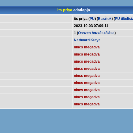
its priya
adatlapja
its priya (
PÜ
) (
Barátok
) (
PÜ tiltólist
2023-10-03 07:09:11
1 (
Összes hozzászólása
)
Netboard Kutya
nincs megadva
nincs megadva
nincs megadva
nincs megadva
nincs megadva
nincs megadva
nincs megadva
nincs megadva
nincs megadva