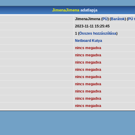
JimenaJimena
adatlapja
JimenaJimena (
PÜ
) (
Barátok
) (
PÜ t
2023-11-11 15:25:45
1 (
Összes hozzászólása
)
Netboard Kutya
nincs megadva
nincs megadva
nincs megadva
nincs megadva
nincs megadva
nincs megadva
nincs megadva
nincs megadva
nincs megadva