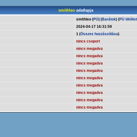
smithleo
adatlapja
smithleo (
PÜ
) (
Barátok
) (
PÜ tiltólis
2024-04-17 16:31:59
1 (
Összes hozzászólása
)
nincs csoport
nincs megadva
nincs megadva
nincs megadva
nincs megadva
nincs megadva
nincs megadva
nincs megadva
nincs megadva
nincs megadva