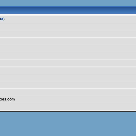
sta
)
icles.com