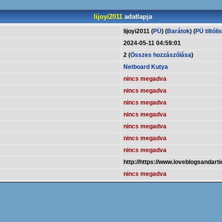
lijoyi2011
adatlapja
lijoyi2011 (
PÜ
) (
Barátok
) (
PÜ tiltóli
2024-05-11 04:59:01
2 (
Összes hozzászólása
)
Netboard Kutya
nincs megadva
nincs megadva
nincs megadva
nincs megadva
nincs megadva
nincs megadva
nincs megadva
http://https://www.loveblogsandart
nincs megadva