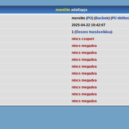
merelite
adatlapja
merelite (
PÜ
) (
Barátok
) (
PÜ tiltólist
2025-04-22 10:42:07
1 (
Összes hozzászólása
)
nincs csoport
nincs megadva
nincs megadva
nincs megadva
nincs megadva
nincs megadva
nincs megadva
nincs megadva
nincs megadva
nincs megadva