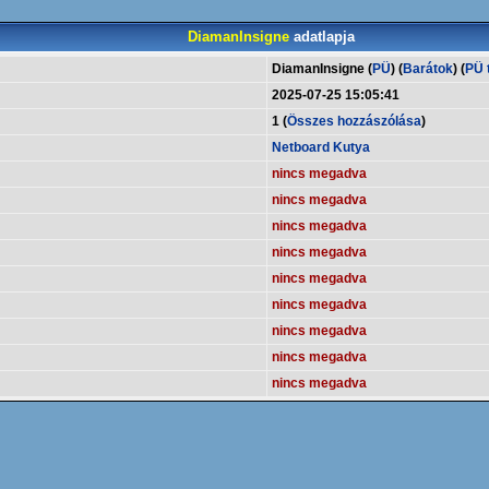
DiamanInsigne
adatlapja
DiamanInsigne (
PÜ
) (
Barátok
) (
PÜ t
2025-07-25 15:05:41
1 (
Összes hozzászólása
)
Netboard Kutya
nincs megadva
nincs megadva
nincs megadva
nincs megadva
nincs megadva
nincs megadva
nincs megadva
nincs megadva
nincs megadva