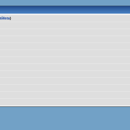
tólista
)