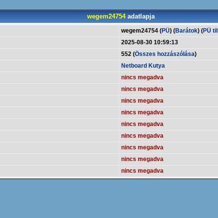
wegem24754
adatlapja
wegem24754 (
PÜ
) (
Barátok
) (
PÜ til
2025-08-30 10:59:13
552 (
Összes hozzászólása
)
Netboard Kutya
nincs megadva
nincs megadva
nincs megadva
nincs megadva
nincs megadva
nincs megadva
nincs megadva
nincs megadva
nincs megadva