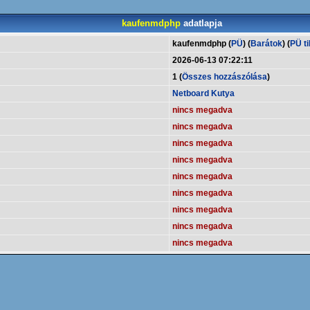
kaufenmdphp
adatlapja
kaufenmdphp (
PÜ
) (
Barátok
) (
PÜ ti
2026-06-13 07:22:11
1 (
Összes hozzászólása
)
Netboard Kutya
nincs megadva
nincs megadva
nincs megadva
nincs megadva
nincs megadva
nincs megadva
nincs megadva
nincs megadva
nincs megadva