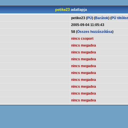
petike23
adatlapja
petike23 (
PÜ
) (
Barátok
) (
PÜ tiltólis
2005-09-04 11:05:43
58 (
Összes hozzászólása
)
nincs csoport
nincs megadva
nincs megadva
nincs megadva
nincs megadva
nincs megadva
nincs megadva
nincs megadva
nincs megadva
nincs megadva