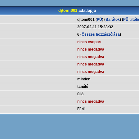
djtomi001
adatlapja
djtomi001 (
PÜ
) (
Barátok
) (
PÜ tiltóli
2007-02-11 15:28:32
6 (
Összes hozzászólása
)
nincs csoport
nincs megadva
nincs megadva
nincs megadva
nincs megadva
minden
tanúló
űllő
nincs megadva
Férfi