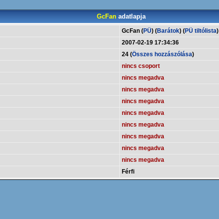
GcFan
adatlapja
GcFan (
PÜ
) (
Barátok
) (
PÜ tiltólista
)
2007-02-19 17:34:36
24 (
Összes hozzászólása
)
nincs csoport
nincs megadva
nincs megadva
nincs megadva
nincs megadva
nincs megadva
nincs megadva
nincs megadva
nincs megadva
Férfi