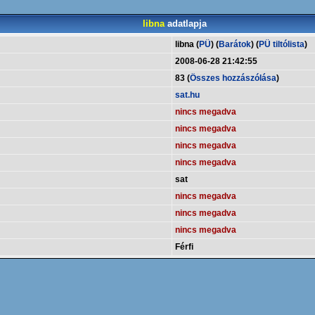
libna
adatlapja
libna (
PÜ
) (
Barátok
) (
PÜ tiltólista
)
2008-06-28 21:42:55
83 (
Összes hozzászólása
)
sat.hu
nincs megadva
nincs megadva
nincs megadva
nincs megadva
sat
nincs megadva
nincs megadva
nincs megadva
Férfi