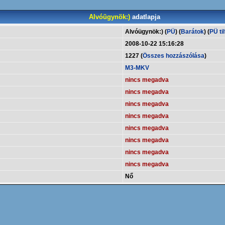
Alvóügynök:)
adatlapja
Alvóügynök:) (
PÜ
) (
Barátok
) (
PÜ til
2008-10-22 15:16:28
1227 (
Összes hozzászólása
)
M3-MKV
nincs megadva
nincs megadva
nincs megadva
nincs megadva
nincs megadva
nincs megadva
nincs megadva
nincs megadva
Nő