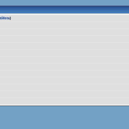
tólista
)