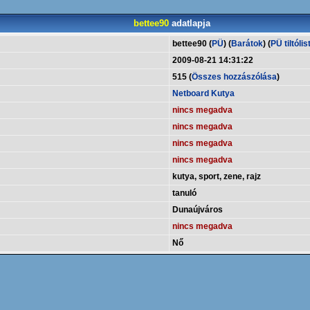
bettee90
adatlapja
bettee90 (
PÜ
) (
Barátok
) (
PÜ tiltólis
2009-08-21 14:31:22
515 (
Összes hozzászólása
)
Netboard Kutya
nincs megadva
nincs megadva
nincs megadva
nincs megadva
kutya, sport, zene, rajz
tanuló
Dunaújváros
nincs megadva
Nő