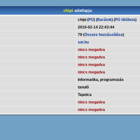
chipi
adatlapja
chipi (
PÜ
) (
Barátok
) (
PÜ tiltólista
)
2010-02-14 22:43:44
79 (
Összes hozzászólása
)
sat.hu
nincs megadva
nincs megadva
nincs megadva
nincs megadva
Informatika, programozás
tanuló
Tapolca
nincs megadva
nincs megadva