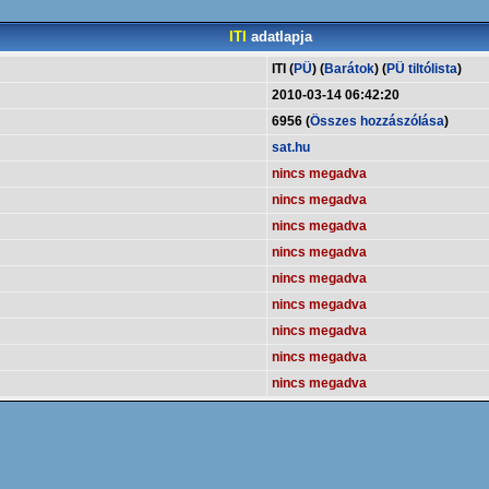
ITI
adatlapja
ITI (
PÜ
) (
Barátok
) (
PÜ tiltólista
)
2010-03-14 06:42:20
6956 (
Összes hozzászólása
)
sat.hu
nincs megadva
nincs megadva
nincs megadva
nincs megadva
nincs megadva
nincs megadva
nincs megadva
nincs megadva
nincs megadva