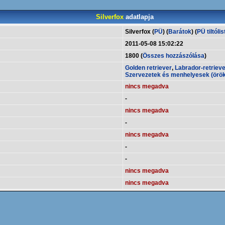
Silverfox
adatlapja
Silverfox (
PÜ
) (
Barátok
) (
PÜ tiltólis
2011-05-08 15:02:22
1800 (
Összes hozzászólása
)
Golden retriever
,
Labrador-retriev
Szervezetek és menhelyesek (örö
nincs megadva
-
nincs megadva
-
nincs megadva
-
-
nincs megadva
nincs megadva