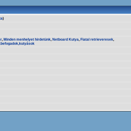
ta
)
er
,
Minden menhelyet hirdetünk
,
Netboard Kutya
,
Fiatal retrieveresek
,
kbefogadok,kutyások