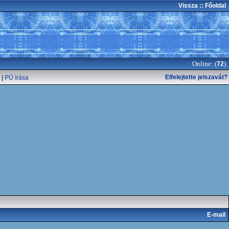
Vissza
:: Főoldal
Online: (
)
72
Elfelejtette jelszavát?
|
PÜ írása
E-mail