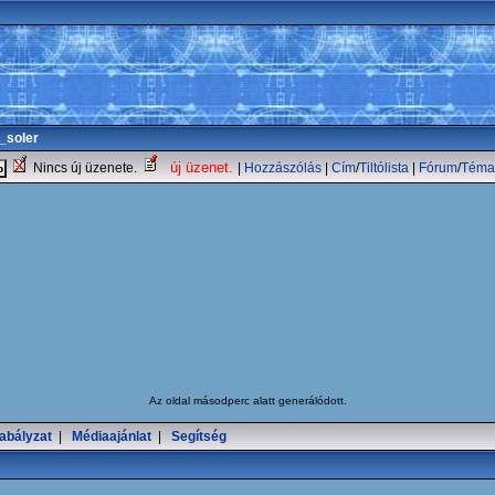
_soler
új üzenet.
Nincs új üzenete.
|
Hozzászólás
|
Cím
/
Tiltólista
|
Fórum
/
Téma
Az oldal
másodperc alatt generálódott.
abályzat
|
Médiaajánlat
|
Segítség