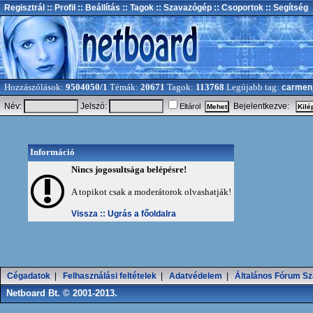
Regisztrál
:: Profil
:: Beállítás
:: Tagok
:: Szavazógép
:: Csoportok
:: Segítség
Hozzászólások:
9504050/1
Témák:
20671
Tagok:
113768
Legújabb tag:
carmen
Név:
Jelszó:
Bejelentkezve:
Eltárol
Információ
Nincs jogosultsága belépésre!
A topikot csak a moderátorok olvashatják!
Vissza ::
Ugrás a főoldalra
Cégadatok
|
Felhasználási feltételek
|
Adatvédelem
|
Általános Fórum Sz
Netboard Bt. © 2001-2013.