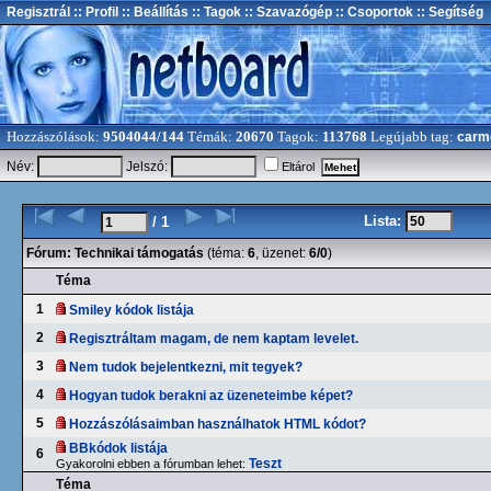
Regisztrál
:: Profil
:: Beállítás
:: Tagok
:: Szavazógép
:: Csoportok
:: Segítség
Hozzászólások:
9504044/144
Témák:
20670
Tagok:
113768
Legújabb tag:
carm
Név:
Jelszó:
Eltárol
Lista:
/ 1
Fórum:
Technikai támogatás
(téma:
6
, üzenet:
6/0
)
Téma
1
Smiley kódok listája
2
Regisztráltam magam, de nem kaptam levelet.
3
Nem tudok bejelentkezni, mit tegyek?
4
Hogyan tudok berakni az üzeneteimbe képet?
5
Hozzászólásaimban használhatok HTML kódot?
BBkódok listája
6
Teszt
Gyakorolni ebben a fórumban lehet:
Téma