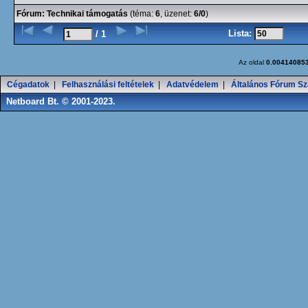
Fórum:
Technikai támogatás
(téma:
6
, üzenet:
6/0
)
Lista:
/ 1
Az oldal
0.00414085
Cégadatok
|
Felhasználási feltételek
|
Adatvédelem
|
Általános Fórum Sz
Netboard Bt. © 2001-2023.