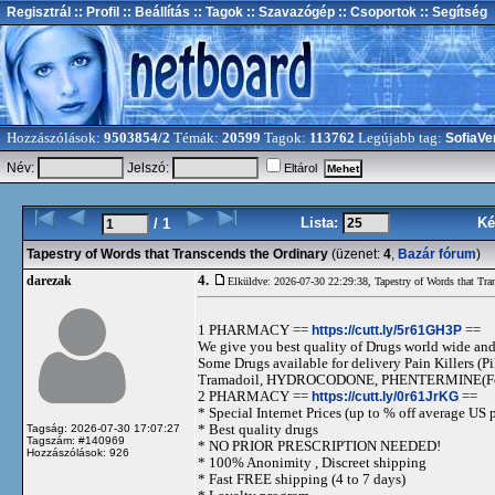
Regisztrál
:: Profil
:: Beállítás
:: Tagok
:: Szavazógép
:: Csoportok
:: Segítség
Hozzászólások:
9503854/2
Témák:
20599
Tagok:
113762
Legújabb tag:
SofiaVe
Név:
Jelszó:
Eltárol
Lista:
Ké
/ 1
Tapestry of Words that Transcends the Ordinary
(üzenet:
4
,
Bazár fórum
)
4.
darezak
Elküldve: 2026-07-30 22:29:38,
Tapestry of Words that Tra
1 PHARMACY ==
https://cutt.ly/5r61GH3P
==
We give you best quality of Drugs world wide and h
Some Drugs available for delivery Pain Killers
Tramadoil, HYDROCODONE, PHENTERMINE(For 
2 PHARMACY ==
https://cutt.ly/0r61JrKG
==
* Special Internet Prices (up to % off average US p
* Best quality drugs
Tagság: 2026-07-30 17:07:27
Tagszám: #140969
* NO PRIOR PRESCRIPTION NEEDED!
Hozzászólások: 926
* 100% Anonimity , Discreet shipping
* Fast FREE shipping (4 to 7 days)