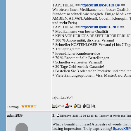
1 APOTHEKE ==
https://cutt.ly/5r61GH3P
==
Wir bieten Ihnen Medikamente in bester Qualität w
Standort so schnell wie möglich. Einige Medika
AMBIEN, ATIVAN, Adderall, Codein, Klonopi
und mehr Preis)
2 APOTHEKE ==
https://cutt.ly/0r61JrKG
==
* Medikamente von bester Qualität
* KEIN VORHERIGES REZEPT ERFORDERLIC
* 100 % Anonymität, diskreter Versand
* Schneller KOSTENLOSER Versand (4 bis 7 Tag
* Treueprogramm
* Freundlicher Kundenservice
* 70 % Rabatt auf alle Bestellungen
+ Schneller weltweiter Versand!
+ 30 Tage Geld-zurück-Garantie!
+ Bestellen Sie 3 oder mehr Produkte und erhalte
+ Viele Zahlungsoptionen: Visa, MasterCard, Am
lajohLz3954
Törzstag
3.
adam2839
Elküldve: 2025-12-08 12:15:40,
Tapestry of Words that Tra
What a beautiful phrase! A tapestry of words that 
lasting impression. Truly captivating!
SpaceXRP 