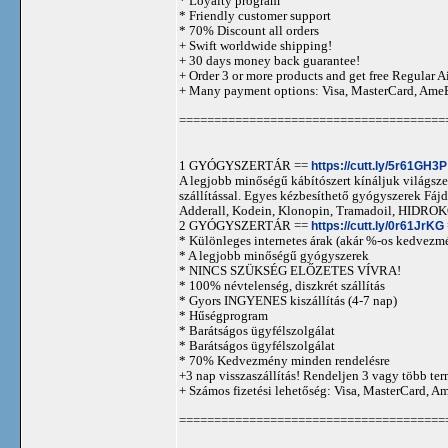
* Loyalty program
* Friendly customer support
* 70% Discount all orders
+ Swift worldwide shipping!
+ 30 days money back guarantee!
+ Order 3 or more products and get free Regular A
+ Many payment options: Visa, MasterCard, Ame
======================================
1 GYÓGYSZERTÁR ==
https://cutt.ly/5r61GH3P
A legjobb minőségű kábítószert kínáljuk világszer
szállítással. Egyes kézbesíthető gyógyszerek 
Adderall, Kodein, Klonopin, Tramadoil, HID
2 GYÓGYSZERTÁR ==
https://cutt.ly/0r61JrKG
* Különleges internetes árak (akár %-os kedvezmé
* A legjobb minőségű gyógyszerek
* NINCS SZÜKSÉG ELŐZETES VÍVRA!
* 100% névtelenség, diszkrét szállítás
* Gyors INGYENES kiszállítás (4-7 nap)
* Hűségprogram
* Barátságos ügyfélszolgálat
* Barátságos ügyfélszolgálat
* 70% Kedvezmény minden rendelésre
+3 nap visszaszállítás! Rendeljen 3 vagy több term
+ Számos fizetési lehetőség: Visa, MasterCard, 
======================================