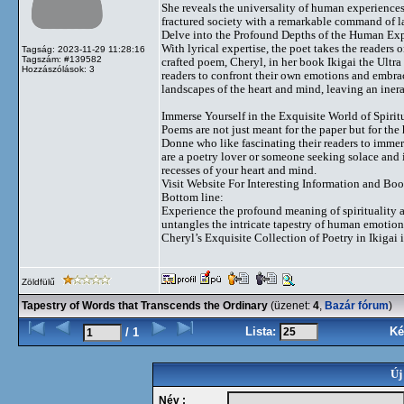
She reveals the universality of human experience
fractured society with a remarkable command of l
Delve into the Profound Depths of the Human Ex
With lyrical expertise, the poet takes the reader
Tagság: 2023-11-29 11:28:16
Tagszám: #139582
crafted poem, Cheryl, in her book Ikigai the Ultra 
Hozzászólások: 3
readers to confront their own emotions and embrac
landscapes of the heart and mind, leaving an inera
Immerse Yourself in the Exquisite World of Spirit
Poems are not just meant for the paper but for the
Donne who like fascinating their readers to immer
are a poetry lover or someone seeking solace and i
recesses of your heart and mind.
Visit Website For Interesting Information and Bo
Bottom line:
Experience the profound meaning of spirituality an
untangles the intricate tapestry of human emotions
Cheryl’s Exquisite Collection of Poetry in Ikigai 
Zöldfülű
Tapestry of Words that Transcends the Ordinary
(üzenet:
4
,
Bazár fórum
)
Lista:
Ké
/ 1
Új
Név :