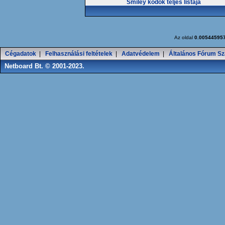
Smiley kódok teljes listája
Az oldal
0.00544595
Cégadatok
|
Felhasználási feltételek
|
Adatvédelem
|
Általános Fórum Sz
Netboard Bt. © 2001-2023.