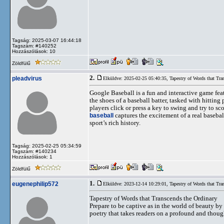
Tagság: 2025-03-07 16:44:18
Tagszám: #140252
Hozzászólások: 10
Zöldfülű
2.
pleadvirus
Elküldve: 2025-02-25 05:40:35,
Tapestry of Words that Tra
Google Baseball is a fun and interactive game feat
the shoes of a baseball batter, tasked with hittin
players click or press a key to swing and try to s
baseball
captures the excitement of a real basebal
sport’s rich history.
Tagság: 2025-02-25 05:34:59
Tagszám: #140234
Hozzászólások: 1
Zöldfülű
1.
eugenephilip572
Elküldve: 2023-12-14 10:29:01,
Tapestry of Words that Tra
Tapestry of Words that Transcends the Ordinary
Prepare to be captive as in the world of beauty by 
poetry that takes readers on a profound and thou