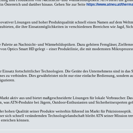
n Österreich und darüber hinaus. Gehen Sie zur Seite
https://www.atneu.at/therma
ovativer Lösungen und hoher Produktqualität schnell einen Namen auf dem Weltm
ubieten, die ihre Einsatzmöglichkeiten in verschiedenen Bereichen wie Jagd, Sich
 Palette an Nachtsicht- und Wärmebildoptiken. Dazu gehören Ferngläser, Zielfernroh
on Optics Smart HD gelegt – einer Produktlinie, die mit modernsten Mikroprozes
 Einsatz fortschrittlicher Technologien. Die Geräte des Unternehmens sind in das S
s zu verbinden. Dies gewährleistet nicht nur eine einfache Bedienung, sondern a
igurieren.
Markt aktiv aus und bietet maßgeschneiderte Lösungen für lokale Verbraucher. Das
, was ATN-Produkte bei Jägern, Outdoor-Enthusiasten und Sicherheitsexperten gef
er hohen Qualität seiner Produkte weiterhin führend im Markt für Präzisionsoptik
ner sich schnell verändernden Technologielandschaft bleibt ATN seiner Mission treu
n erreichen können.