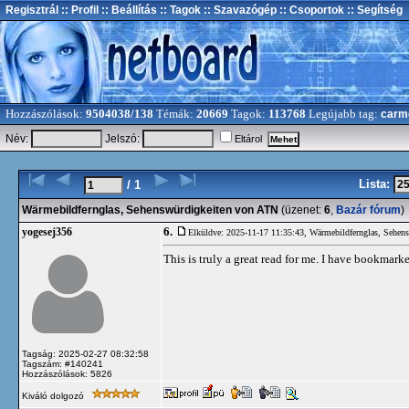
Regisztrál
:: Profil
:: Beállítás
:: Tagok
:: Szavazógép
:: Csoportok
:: Segítség
Hozzászólások:
9504038/138
Témák:
20669
Tagok:
113768
Legújabb tag:
carm
Név:
Jelszó:
Eltárol
Lista:
/ 1
Wärmebildfernglas, Sehenswürdigkeiten von ATN
(üzenet:
6
,
Bazár fórum
)
6.
yogesej356
Elküldve: 2025-11-17 11:35:43,
Wärmebildfernglas, Sehen
This is truly a great read for me. I have bookmark
Tagság: 2025-02-27 08:32:58
Tagszám: #140241
Hozzászólások: 5826
Kiváló dolgozó