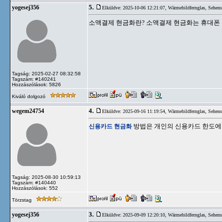
5.
yogesej356
Elküldve: 2025-10-06 12:21:07,
Wärmebildfernglas, Sehen
소액결제 현금화란? 소액결제 현금화는 휴대폰
Tagság: 2025-02-27 08:32:58
Tagszám: #140241
Hozzászólások: 5826
Kiváló dolgozó
4.
wegem24754
Elküldve: 2025-09-16 11:19:54,
Wärmebildfernglas, Sehen
신용카드 현금화
방법은 개인의 신용카드 한도에 
Tagság: 2025-08-30 10:59:13
Tagszám: #140440
Hozzászólások: 552
Törzstag
3.
yogesej356
Elküldve: 2025-09-09 12:20:10,
Wärmebildfernglas, Sehen