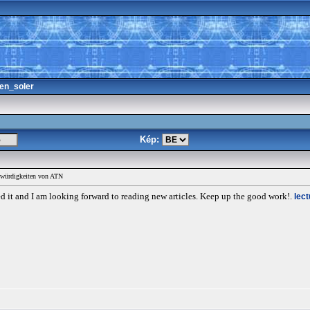
en_soler
Kép:
swürdigkeiten von ATN
ed it and I am looking forward to reading new articles. Keep up the good work!.
lect