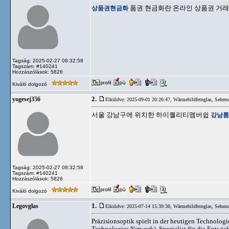
상품권현금화
품권 현금화란 온라인 상품권 거래
Tagság: 2025-02-27 08:32:58
Tagszám: #140241
Hozzászólások: 5826
Kiváló dolgozó
2.
yogesej356
Elküldve: 2025-09-01 20:26:47,
Wärmebildfernglas, Sehen
서울 강남구에 위치한 하이퀄리티멤버쉽
강남룸
Tagság: 2025-02-27 08:32:58
Tagszám: #140241
Hozzászólások: 5826
Kiváló dolgozó
1.
Legovglas
Elküldve: 2025-07-14 15:39:38,
Wärmebildfernglas, Sehen
Präzisionsoptik spielt in der heutigen Technolog
Technologies Network), Spezialist für die Entwic