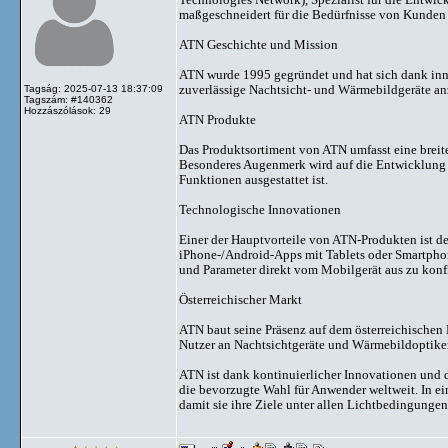
maßgeschneidert für die Bedürfnisse von Kunden i
ATN Geschichte und Mission
ATN wurde 1995 gegründet und hat sich dank inn
zuverlässige Nachtsicht- und Wärmebildgeräte anz
Tagság: 2025-07-13 18:37:09
Tagszám: #140362
Hozzászólások: 29
ATN Produkte
Das Produktsortiment von ATN umfasst eine breite
Besonderes Augenmerk wird auf die Entwicklung v
Funktionen ausgestattet ist.
Technologische Innovationen
Einer der Hauptvorteile von ATN-Produkten ist der
iPhone-/Android-Apps mit Tablets oder Smartphone
und Parameter direkt vom Mobilgerät aus zu konf
Österreichischer Markt
ATN baut seine Präsenz auf dem österreichischen 
Nutzer an Nachtsichtgeräte und Wärmebildoptiken
ATN ist dank kontinuierlicher Innovationen und d
die bevorzugte Wahl für Anwender weltweit. In ei
damit sie ihre Ziele unter allen Lichtbedingunge