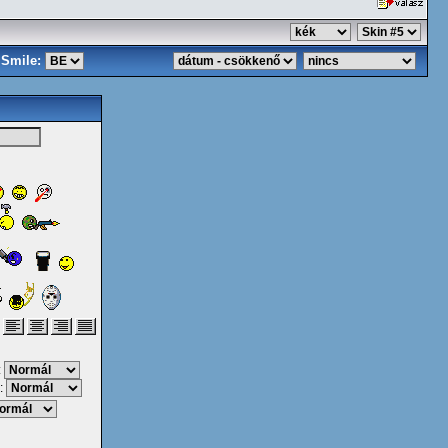
Smile:
:
: