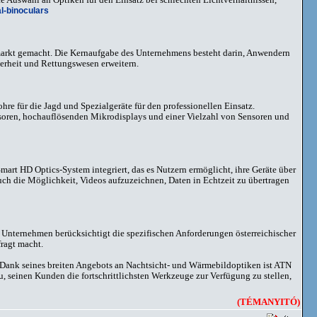
l-binoculars
arkt gemacht. Die Kernaufgabe des Unternehmens besteht darin, Anwendern
erheit und Rettungswesen erweitern.
re für die Jagd und Spezialgeräte für den professionellen Einsatz.
soren, hochauflösenden Mikrodisplays und einer Vielzahl von Sensoren und
mart HD Optics-System integriert, das es Nutzern ermöglicht, ihre Geräte über
uch die Möglichkeit, Videos aufzuzeichnen, Daten in Echtzeit zu übertragen
 Unternehmen berücksichtigt die spezifischen Anforderungen österreichischer
ragt macht.
. Dank seines breiten Angebots an Nachtsicht- und Wärmebildoptiken ist ATN
, seinen Kunden die fortschrittlichsten Werkzeuge zur Verfügung zu stellen,
(TÉMANYITÓ)