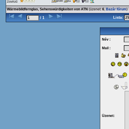
Zöldfülű
Wärmebildfernglas, Sehenswürdigkeiten von ATN
(üzenet:
6
,
Bazár fórum
)
Lista:
/ 1
Név :
Mail :
Üzenet: