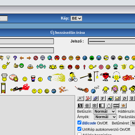
Kép:
Új hozzászólás írása
Jelszó :
Betűszín:
Háttérszín
Árnyék:
Parázslás
BBcode
On/Off. Betűméret:
Url/Kép autokonverzió On/Off.