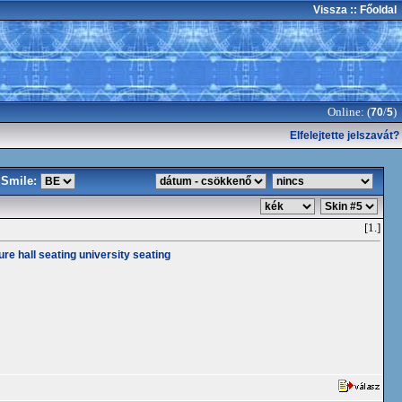
Vissza
:: Főoldal
Online: (
/
)
70
5
Elfelejtette jelszavát?
Smile:
[1.]
ure hall seating
university seating