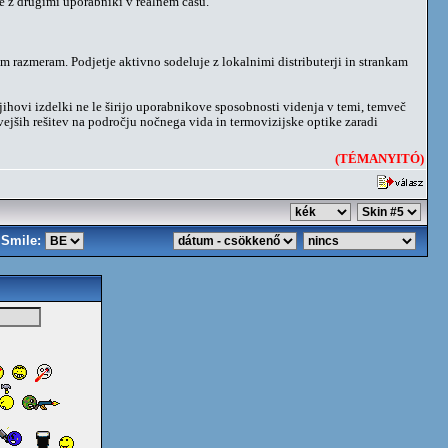
e z drugimi uporabniki v realnem času.
m razmeram. Podjetje aktivno sodeluje z lokalnimi distributerji in strankam
ihovi izdelki ne le širijo uporabnikove sposobnosti videnja v temi, temveč
vejših rešitev na področju nočnega vida in termovizijske optike zaradi
(TÉMANYITÓ)
Smile: