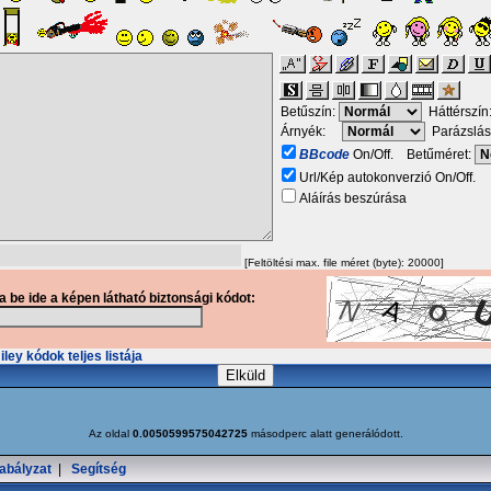
Betűszín:
Háttérszín
Árnyék:
Parázslás
BBcode
On/Off. Betűméret:
Url/Kép autokonverzió On/Off.
Aláírás beszúrása
[Feltöltési max. file méret (byte): 20000]
ja be ide a képen látható biztonsági kódot:
ley kódok teljes listája
Az oldal
0.0050599575042725
másodperc alatt generálódott.
abályzat
|
Segítség