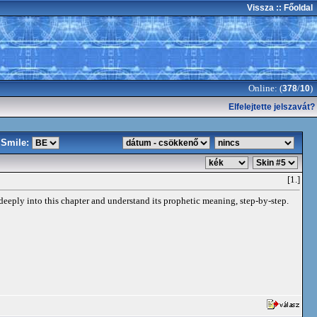
Vissza
:: Főoldal
Online: (
/
)
378
10
Elfelejtette jelszavát?
Smile:
[1.]
deeply into this chapter and understand its prophetic meaning, step-by-step.