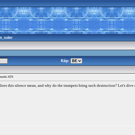
n_soler
Kép:
, merki ATN
does this silence mean, and why do the trumpets bring such destruction? Let's dive 