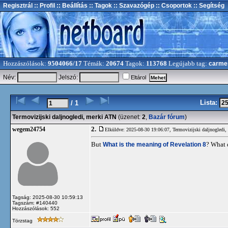
Regisztrál
:: Profil
:: Beállítás
:: Tagok
:: Szavazógép
:: Csoportok
:: Segítség
Hozzászólások:
9504066/17
Témák:
20674
Tagok:
113768
Legújabb tag:
carme
Név:
Jelszó:
Eltárol
Lista:
/ 1
Termovizijski daljnogledi, merki ATN
(üzenet:
2
,
Bazár fórum
)
2.
wegem24754
Elküldve: 2025-08-30 19:06:07,
Termovizijski daljnogledi
But
What is the meaning of Revelation 8
? What 
Tagság: 2025-08-30 10:59:13
Tagszám: #140440
Hozzászólások: 552
Törzstag