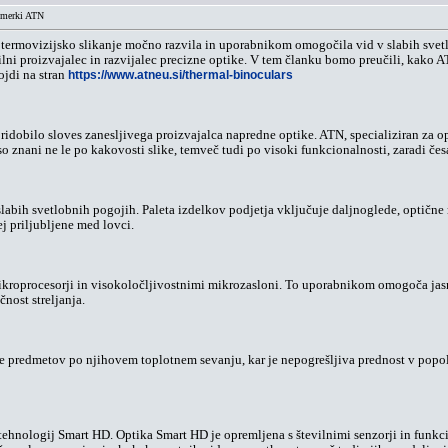
, merki ATN
 in termovizijsko slikanje močno razvila in uporabnikom omogočila vid v slabih s
ilni proizvajalec in razvijalec precizne optike. V tem članku bomo preučili, kako 
ojdi na stran
https://www.atneu.si/thermal-binoculars
pridobilo sloves zanesljivega proizvajalca napredne optike. ATN, specializiran za o
 so znani ne le po kakovosti slike, temveč tudi po visoki funkcionalnosti, zaradi če
labih svetlobnih pogojih. Paleta izdelkov podjetja vključuje daljnoglede, optične 
ej priljubljene med lovci.
roprocesorji in visokoločljivostnimi mikrozasloni. To uporabnikom omogoča jasno 
nost streljanja.
edmetov po njihovem toplotnem sevanju, kar je nepogrešljiva prednost v popolni t
 tehnologij Smart HD. Optika Smart HD je opremljena s številnimi senzorji in fun