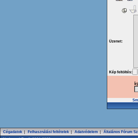
Üzenet:
Kép feltöltés:
Ír
Smi
Cégadatok
|
Felhasználási feltételek
|
Adatvédelem
|
Általános Fórum Sz