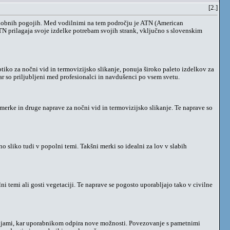
[2.]
vetlobnih pogojih. Med vodilnimi na tem področju je ATN (American
ATN prilagaja svoje izdelke potrebam svojih strank, vključno s slovenskim
ptiko za nočni vid in termovizijsko slikanje, ponuja široko paleto izdelkov za
sar so priljubljeni med profesionalci in navdušenci po vsem svetu.
merke in druge naprave za nočni vid in termovizijsko slikanje. Te naprave so
sliko tudi v popolni temi. Takšni merki so idealni za lov v slabih
emi ali gosti vegetaciji. Te naprave se pogosto uporabljajo tako v civilne
kcijami, kar uporabnikom odpira nove možnosti. Povezovanje s pametnimi