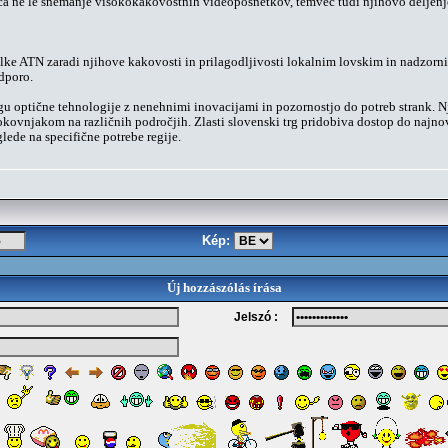
ča ne le snemanje visokokakovostnih videoposnetkov, temveč tudi njihovo deljenj
lke ATN zaradi njihove kakovosti in prilagodljivosti lokalnim lovskim in nadzorni
odporo.
gu optične tehnologije z nenehnimi inovacijami in pozornostjo do potreb strank. Nj
rokovnjakom na različnih področjih. Zlasti slovenski trg pridobiva dostop do najno
lede na specifične potrebe regije.
Kép:
Új hozzászólás írása
Jelszó :