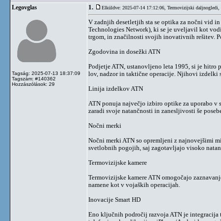
1.
Legovglas
Elküldve: 2025-07-14 17:12:06,
Termovizijski daljnogledi
V zadnjih desetletjih sta se optika za nočni vid
Technologies Network), ki se je uveljavil kot vod
trgom, in značilnosti svojih inovativnih rešitev. P
Zgodovina in dosežki ATN
Podjetje ATN, ustanovljeno leta 1995, si je hitro 
lov, nadzor in taktične operacije. Njihovi izdelki
Tagság: 2025-07-13 18:37:09
Tagszám: #140362
Hozzászólások: 29
Linija izdelkov ATN
ATN ponuja največjo izbiro optike za uporabo v s
zaradi svoje natančnosti in zanesljivosti še poseb
Nočni merki
Nočni merki ATN so opremljeni z najnovejšimi mik
svetlobnih pogojih, saj zagotavljajo visoko natanč
Termovizijske kamere
Termovizijske kamere ATN omogočajo zaznavanje pr
namene kot v vojaških operacijah.
Inovacije Smart HD
Eno ključnih področij razvoja ATN je integracija