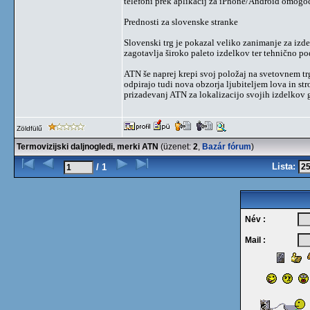
telefoni prek aplikacij za iPhone/Android omogo
Prednosti za slovenske stranke
Slovenski trg je pokazal veliko zanimanje za izde
zagotavlja široko paleto izdelkov ter tehnično p
ATN še naprej krepi svoj položaj na svetovnem tr
odpirajo tudi nova obzorja ljubiteljem lova in st
prizadevanj ATN za lokalizacijo svojih izdelkov g
Zöldfülű
Termovizijski daljnogledi, merki ATN
(üzenet:
2
,
Bazár fórum
)
Lista:
/ 1
Név :
Mail :