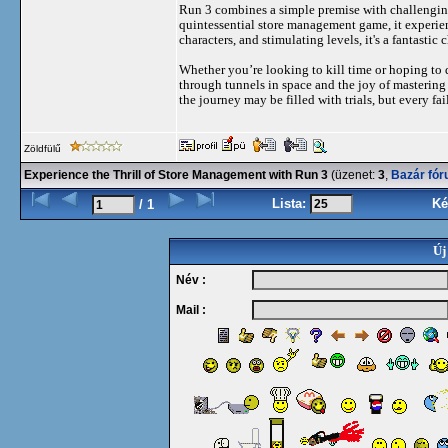
Run 3 combines a simple premise with challenging
quintessential store management game, it experien
characters, and stimulating levels, it's a fantasti
Whether you’re looking to kill time or hoping to 
through tunnels in space and the joy of mastering
the journey may be filled with trials, but every fa
Zöldfülű
Experience the Thrill of Store Management with Run 3
(üzenet:
3
,
Bazár fó
Lista:
Ké
/ 1
Új
Név :
Mail :