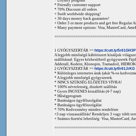
* Loyalty program
* Friendly customer support
* 70% Discount all orders
+ Swift worldwide shipping!
+ 30 days money back guarantee!
+ Order 3 or more products and get free Regular A
+ Many payment options: Visa, MasterCard, Ame
======================================
1 GYÓGYSZERTÁR ==
https://cutt.ly/5r61GH3P
A legjobb minőségű kábítószert kínáljuk világszer
szállítással. Egyes kézbesíthető gyógyszerek 
Adderall, Kodein, Klonopin, Tramadoil, HID
2 GYÓGYSZERTÁR ==
https://cutt.ly/0r61JrKG
* Különleges internetes árak (akár %-os kedvezmé
* A legjobb minőségű gyógyszerek
* NINCS SZÜKSÉG ELŐZETES VÍVRA!
* 100% névtelenség, diszkrét szállítás
* Gyors INGYENES kiszállítás (4-7 nap)
* Hűségprogram
* Barátságos ügyfélszolgálat
* Barátságos ügyfélszolgálat
* 70% Kedvezmény minden rendelésre
+3 nap visszaszállítás! Rendeljen 3 vagy több term
+ Számos fizetési lehetőség: Visa, MasterCard, 
======================================