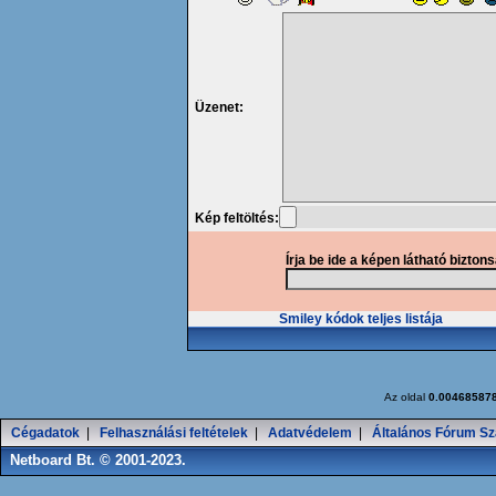
Üzenet:
Kép feltöltés:
Írja be ide a képen látható bizton
Smiley kódok teljes listája
Az oldal
0.00468587
Cégadatok
|
Felhasználási feltételek
|
Adatvédelem
|
Általános Fórum Sz
Netboard Bt. © 2001-2023.