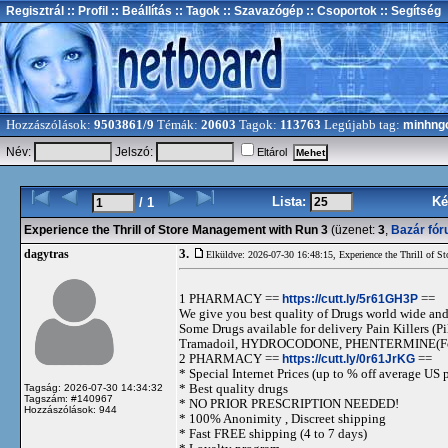
Regisztrál
:: Profil
:: Beállítás
:: Tagok
:: Szavazógép
:: Csoportok
:: Segítség
Hozzászólások:
9503861/9
Témák:
20603
Tagok:
113763
Legújabb tag:
minhng
Név:
Jelszó:
Eltárol
Lista:
Ké
/ 1
Experience the Thrill of Store Management with Run 3
(üzenet:
3
,
Bazár fó
3.
dagytras
Elküldve: 2026-07-30 16:48:15,
Experience the Thrill of 
1 PHARMACY ==
https://cutt.ly/5r61GH3P
==
We give you best quality of Drugs world wide and h
Some Drugs available for delivery Pain Killers
Tramadoil, HYDROCODONE, PHENTERMINE(For 
2 PHARMACY ==
https://cutt.ly/0r61JrKG
==
* Special Internet Prices (up to % off average US p
* Best quality drugs
Tagság: 2026-07-30 14:34:32
Tagszám: #140967
* NO PRIOR PRESCRIPTION NEEDED!
Hozzászólások: 944
* 100% Anonimity , Discreet shipping
* Fast FREE shipping (4 to 7 days)