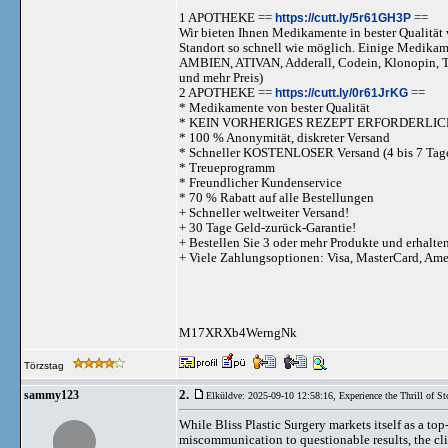
1 APOTHEKE ==
https://cutt.ly/5r61GH3P
==
Wir bieten Ihnen Medikamente in bester Qualität w
Standort so schnell wie möglich. Einige Medika
AMBIEN, ATIVAN, Adderall, Codein, Klonopi
und mehr Preis)
2 APOTHEKE ==
https://cutt.ly/0r61JrKG
==
* Medikamente von bester Qualität
* KEIN VORHERIGES REZEPT ERFORDERLIC
* 100 % Anonymität, diskreter Versand
* Schneller KOSTENLOSER Versand (4 bis 7 Tag
* Treueprogramm
* Freundlicher Kundenservice
* 70 % Rabatt auf alle Bestellungen
+ Schneller weltweiter Versand!
+ 30 Tage Geld-zurück-Garantie!
+ Bestellen Sie 3 oder mehr Produkte und erhalte
+ Viele Zahlungsoptionen: Visa, MasterCard, Am
M17XRXb4WerngNk
Törzstag
2.
sammy123
Elküldve: 2025-09-10 12:58:16,
Experience the Thrill of 
While Bliss Plastic Surgery markets itself as a top
miscommunication to questionable results, the clin