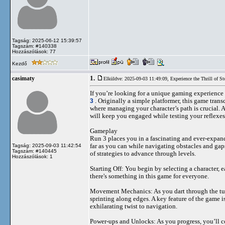
Tagság: 2025-06-12 15:39:57
Tagszám: #140338
Hozzászólások: 77
Kezdő
1.
casimaty
Elküldve: 2025-09-03 11:49:09,
Experience the Thrill of 
If you’re looking for a unique gaming experience th
3
. Originally a simple platformer, this game tran
where managing your character’s path is crucial. A
will keep you engaged while testing your reflexes
Gameplay
Run 3 places you in a fascinating and ever-expand
far as you can while navigating obstacles and gaps
Tagság: 2025-09-03 11:42:54
Tagszám: #140445
of strategies to advance through levels.
Hozzászólások: 1
Starting Off: You begin by selecting a character, e
there's something in this game for everyone.
Movement Mechanics: As you dart through the tun
sprinting along edges. A key feature of the game i
exhilarating twist to navigation.
Power-ups and Unlocks: As you progress, you’ll co