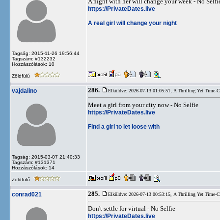
A night with her will change your week - No Selfi
https://PrivateDates.live
A real girl will change your night
Tagság: 2015-11-26 19:56:44
Tagszám: #132232
Hozzászólások: 10
Zöldfülű
286.
vajdalino
Elküldve: 2026-07-13 01:05:51,
A Thrilling Yet Time-
Meet a girl from your city now - No Selfie
https://PrivateDates.live
Find a girl to let loose with
Tagság: 2015-03-07 21:40:33
Tagszám: #131371
Hozzászólások: 14
Zöldfülű
285.
conrad021
Elküldve: 2026-07-13 00:53:15,
A Thrilling Yet Time-
Don't settle for virtual - No Selfie
https://PrivateDates.live