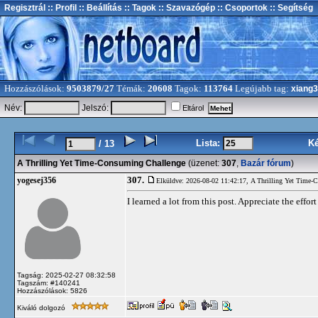
Regisztrál
:: Profil
:: Beállítás
:: Tagok
:: Szavazógép
:: Csoportok
:: Segítség
Hozzászólások:
9503879/27
Témák:
20608
Tagok:
113764
Legújabb tag:
xiang
Név:
Jelszó:
Eltárol
Lista:
K
/ 13
A Thrilling Yet Time-Consuming Challenge
(üzenet:
307
,
Bazár fórum
)
307.
yogesej356
Elküldve: 2026-08-02 11:42:17,
A Thrilling Yet Time-
I learned a lot from this post. Appreciate the effor
Tagság: 2025-02-27 08:32:58
Tagszám: #140241
Hozzászólások: 5826
Kiváló dolgozó