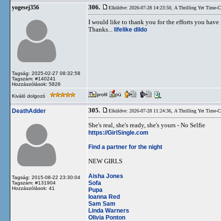
306.
yogesej356
Elküldve: 2026-07-28 14:23:50,
A Thrilling Yet Time-
I would like to thank you for the efforts you have 
Thanks...
lifelike dildo
Tagság: 2025-02-27 08:32:58
Tagszám: #140241
Hozzászólások: 5826
Kiváló dolgozó
305.
DeathAdder
Elküldve: 2026-07-28 11:24:36,
A Thrilling Yet Time-
She's real, she's ready, she's yours - No Selfie
https://GirlSingle.com
Find a partner for the night
NEW GIRLS
Aisha Jones
Tagság: 2015-08-22 23:30:04
Sofa
Tagszám: #131904
Hozzászólások: 41
Pupa
Ioanna Red
Sam Sam
Linda Warners
Olivia Ponton