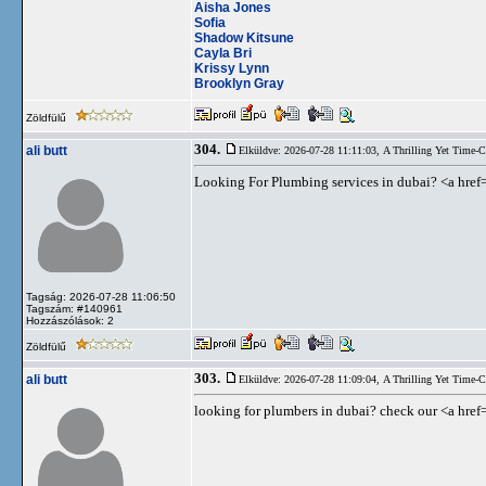
Aisha Jones
Sofia
Shadow Kitsune
Cayla Bri
Krissy Lynn
Brooklyn Gray
Zöldfülű
304.
ali butt
Elküldve: 2026-07-28 11:11:03,
A Thrilling Yet Time-
Looking For Plumbing services in dubai? <a href
Tagság: 2026-07-28 11:06:50
Tagszám: #140961
Hozzászólások: 2
Zöldfülű
303.
ali butt
Elküldve: 2026-07-28 11:09:04,
A Thrilling Yet Time-
looking for plumbers in dubai? check our <a href