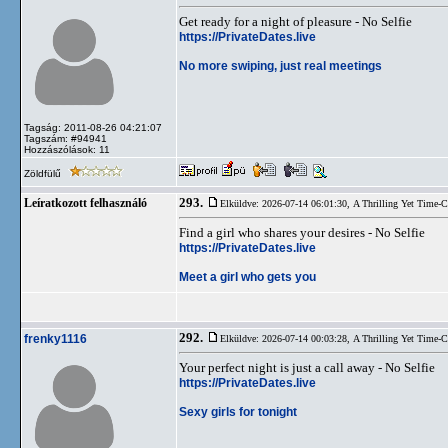
Get ready for a night of pleasure - No Selfie
https://PrivateDates.live
No more swiping, just real meetings
Tagság: 2011-08-26 04:21:07
Tagszám: #94941
Hozzászólások: 11
Zöldfülű
293.
Leíratkozott felhasználó
Elküldve: 2026-07-14 06:01:30,
A Thrilling Yet Time-
Find a girl who shares your desires - No Selfie
https://PrivateDates.live
Meet a girl who gets you
292.
frenky1116
Elküldve: 2026-07-14 00:03:28,
A Thrilling Yet Time-
Your perfect night is just a call away - No Selfie
https://PrivateDates.live
Sexy girls for tonight