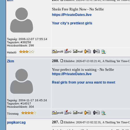
axn
Sheâs Free Right Now - No Selfie
https://PrivateDates.live
Your city's prettiest girls
Tagság: 2006-12-07 17:55:14
Tagszám: #38258
Hozzászólások: 296
Haladó
288.
Zkm
Elküldve: 2026-07-13 03:21:41,
A Thrilling Yet Time-
Your perfect night is waiting - No Selfie
https://PrivateDates.live
Real girls from your area want to meet
Tagság: 2004-11-17 16:45:24
Tagszám: #14017
Hozzászólások: 304
Törzstag
287.
pogikarcag
Elküldve: 2026-07-13 02:32:35,
A Thrilling Yet Time-