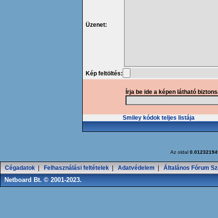
Üzenet:
Kép feltöltés:
Írja be ide a képen látható bizton
Smiley kódok teljes listája
Az oldal
0.01232194
Cégadatok
|
Felhasználási feltételek
|
Adatvédelem
|
Általános Fórum Sz
Netboard Bt. © 2001-2023.