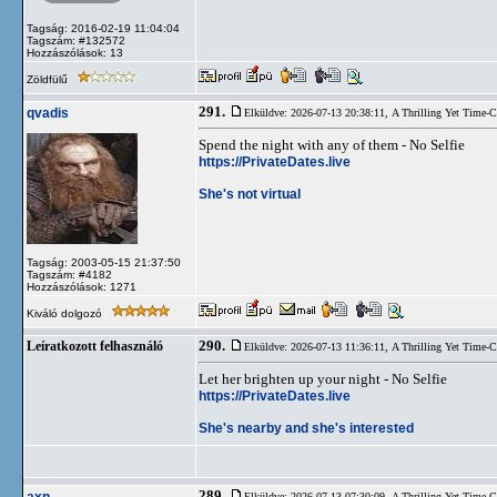
Tagság: 2016-02-19 11:04:04
Tagszám: #132572
Hozzászólások: 13
Zöldfülű
291.
qvadis
Elküldve: 2026-07-13 20:38:11,
A Thrilling Yet Time-
Spend the night with any of them - No Selfie
https://PrivateDates.live
She's not virtual
Tagság: 2003-05-15 21:37:50
Tagszám: #4182
Hozzászólások: 1271
Kiváló dolgozó
290.
Leíratkozott felhasználó
Elküldve: 2026-07-13 11:36:11,
A Thrilling Yet Time-
Let her brighten up your night - No Selfie
https://PrivateDates.live
She's nearby and she's interested
289.
Elküldve: 2026-07-13 07:30:09,
A Thrilling Yet Time-