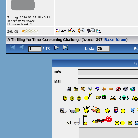
Tagság: 2020-02-24 18:40:31
Tagszám: #136420
Hozzászólások: 3
Zöldfülű
A Thrilling Yet Time-Consuming Challenge
(üzenet:
307
,
Bazár fórum
)
Lista:
K
/ 13
Új
Név :
Mail :