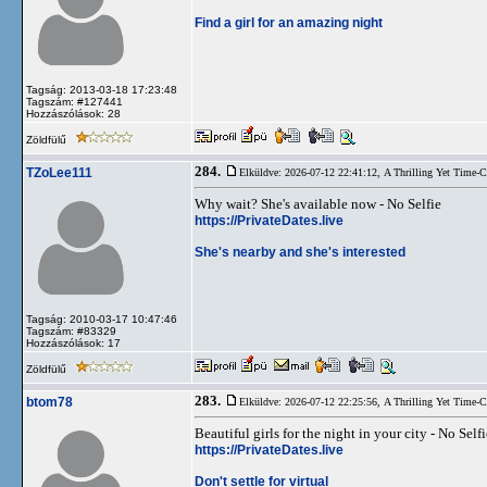
Find a girl for an amazing night
Tagság: 2013-03-18 17:23:48
Tagszám: #127441
Hozzászólások: 28
Zöldfülű
284.
TZoLee111
Elküldve: 2026-07-12 22:41:12,
A Thrilling Yet Time-
Why wait? She's available now - No Selfie
https://PrivateDates.live
She's nearby and she's interested
Tagság: 2010-03-17 10:47:46
Tagszám: #83329
Hozzászólások: 17
Zöldfülű
283.
btom78
Elküldve: 2026-07-12 22:25:56,
A Thrilling Yet Time-
Beautiful girls for the night in your city - No Selfi
https://PrivateDates.live
Don't settle for virtual