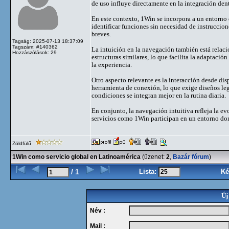
de uso influye directamente en la integración dent
En este contexto, 1Win se incorpora a un entorno 
identificar funciones sin necesidad de instruccion
breves.
Tagság: 2025-07-13 18:37:09
Tagszám: #140362
La intuición en la navegación también está relaci
Hozzászólások: 29
estructuras similares, lo que facilita la adaptaci
la experiencia.
Otro aspecto relevante es la interacción desde dis
herramienta de conexión, lo que exige diseños le
condiciones se integran mejor en la rutina diaria.
En conjunto, la navegación intuitiva refleja la ev
servicios como 1Win participan en un entorno dond
Zöldfülű
1Win como servicio global en Latinoamérica
(üzenet:
2
,
Bazár fórum
)
Lista:
Ké
/ 1
Új
Név :
Mail :