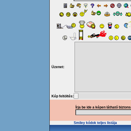
Üzenet:
Kép feltöltés:
Írja be ide a képen látható bizton
Smiley kódok teljes listája