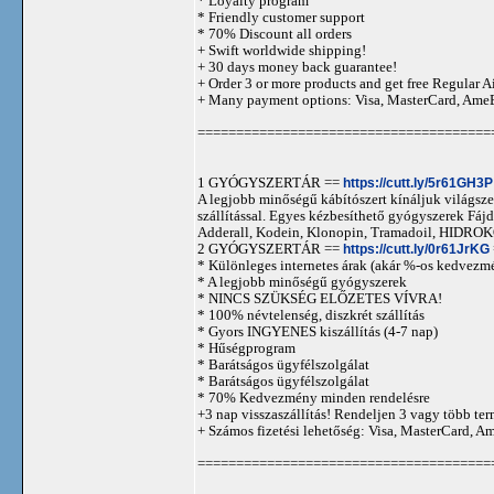
* Loyalty program
* Friendly customer support
* 70% Discount all orders
+ Swift worldwide shipping!
+ 30 days money back guarantee!
+ Order 3 or more products and get free Regular A
+ Many payment options: Visa, MasterCard, Ame
======================================
1 GYÓGYSZERTÁR ==
https://cutt.ly/5r61GH3P
A legjobb minőségű kábítószert kínáljuk világszer
szállítással. Egyes kézbesíthető gyógyszerek 
Adderall, Kodein, Klonopin, Tramadoil, HID
2 GYÓGYSZERTÁR ==
https://cutt.ly/0r61JrKG
* Különleges internetes árak (akár %-os kedvezmé
* A legjobb minőségű gyógyszerek
* NINCS SZÜKSÉG ELŐZETES VÍVRA!
* 100% névtelenség, diszkrét szállítás
* Gyors INGYENES kiszállítás (4-7 nap)
* Hűségprogram
* Barátságos ügyfélszolgálat
* Barátságos ügyfélszolgálat
* 70% Kedvezmény minden rendelésre
+3 nap visszaszállítás! Rendeljen 3 vagy több term
+ Számos fizetési lehetőség: Visa, MasterCard, 
======================================