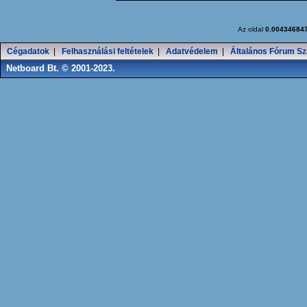
Az oldal
0.00434684
Cégadatok
|
Felhasználási feltételek
|
Adatvédelem
|
Általános Fórum Sz
Netboard Bt. © 2001-2023.