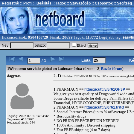
Regisztrál
:: Profil
:: Beállítás
:: Tagok
:: Szavazógép
:: Csoportok
:: Segítség
Hozzászólások:
9504167/29
Témák:
20699
Tagok:
113772
Legújabb tag:
easyli
Név:
Jelszó:
Eltárol
Lista:
Ké
/ 1
1Win como servicio global en Latinoamérica
(üzenet:
2
,
Bazár fórum
)
2.
dagytras
Elküldve: 2026-07-30 18:33:34,
1Win como servicio global
1 PHARMACY ==
https://cutt.ly/5r61GH3P
==
We give you best quality of Drugs world wide and h
Some Drugs available for delivery Pain Killers
Tramadoil, HYDROCODONE, PHENTERMINE(For 
2 PHARMACY ==
https://cutt.ly/0r61JrKG
==
* Special Internet Prices (up to % off average US p
* Best quality drugs
Tagság: 2026-07-30 14:34:32
Tagszám: #140967
* NO PRIOR PRESCRIPTION NEEDED!
Hozzászólások: 944
* 100% Anonimity , Discreet shipping
* Fast FREE shipping (4 to 7 days)