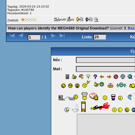
Tagság: 2026-03-24 13:10:52
Tagszám: #140799
Hozzászólások: 1
Zöldfülű
How can players identify the MEGA888 Original Download?
(üzenet:
3
,
Baz
Lista:
Ké
/ 1
Új
Név :
Mail :