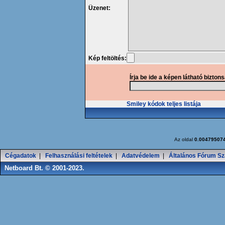
Üzenet:
Kép feltöltés:
Írja be ide a képen látható bizton
Smiley kódok teljes listája
Az oldal
0.00479507
Cégadatok
|
Felhasználási feltételek
|
Adatvédelem
|
Általános Fórum Sz
Netboard Bt. © 2001-2023.