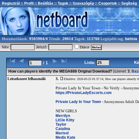
Regisztrál
:: Profil
:: Beállítás
:: Tagok
:: Szavazógép
:: Csoportok
:: Segítség
Hozzászólások:
9503904/4
Témák:
20614
Tagok:
113766
Legújabb tag:
batista
Név:
Jelszó:
Eltárol
Lista:
Ké
/ 1
How can players identify the MEGA888 Original Download?
(üzenet:
3
,
Baz
3.
Leíratkozott felhasználó
Elküldve: 2026-03-25 01:37:14,
How can players identify
Private Lady In Your Town - No Verify - Anonym
https://PrivateLadyEscorts.com
Private Lady In Your Town
- Anonymous Adult Dat
NEW GIRLS
Merrilyn
Lit1le Kitty
Taylor
Catalina
Marisol
Medix Kate