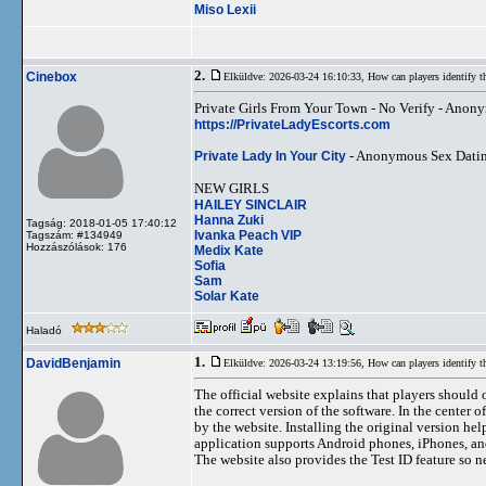
Miso Lexii
2.
Cinebox
Elküldve: 2026-03-24 16:10:33,
How can players identify
Private Girls From Your Town - No Verify - Anon
https://PrivateLadyEscorts.com
Private Lady In Your City
- Anonymous Sex Datin
NEW GIRLS
HAILEY SINCLAIR
Hanna Zuki
Tagság: 2018-01-05 17:40:12
Ivanka Peach VIP
Tagszám: #134949
Hozzászólások: 176
Medix Kate
Sofia
Sam
Solar Kate
Haladó
1.
DavidBenjamin
Elküldve: 2026-03-24 13:19:56,
How can players identify
The official website explains that players should 
the correct version of the software. In the center o
by the website. Installing the original version hel
application supports Android phones, iPhones, and
The website also provides the Test ID feature so n