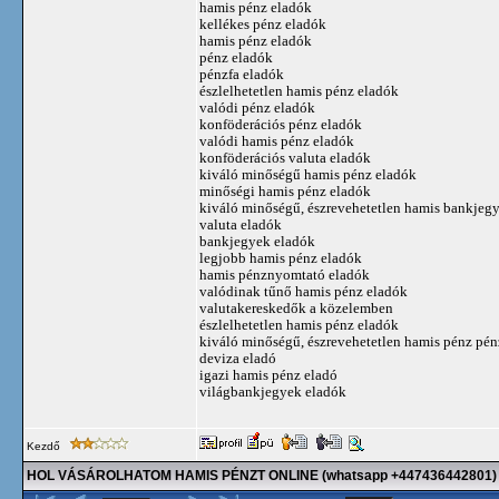
hamis pénz eladók
kellékes pénz eladók
hamis pénz eladók
pénz eladók
pénzfa eladók
észlelhetetlen hamis pénz eladók
valódi pénz eladók
konföderációs pénz eladók
valódi hamis pénz eladók
konföderációs valuta eladók
kiváló minőségű hamis pénz eladók
minőségi hamis pénz eladók
kiváló minőségű, észrevehetetlen hamis bankjeg
valuta eladók
bankjegyek eladók
legjobb hamis pénz eladók
hamis pénznyomtató eladók
valódinak tűnő hamis pénz eladók
valutakereskedők a közelemben
észlelhetetlen hamis pénz eladók
kiváló minőségű, észrevehetetlen hamis pénz pén
deviza eladó
igazi hamis pénz eladó
világbankjegyek eladók
Kezdő
HOL VÁSÁROLHATOM HAMIS PÉNZT ONLINE (whatsapp +447436442801)