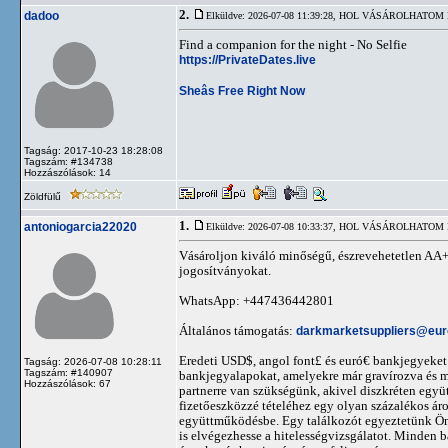
2.
dadoo
Elküldve: 2026-07-08 11:39:28,
HOL VÁSÁROLHATOM HA
Find a companion for the night - No Selfie
https://PrivateDates.live
Sheâs Free Right Now
Tagság: 2017-10-23 18:28:08
Tagszám: #134738
Hozzászólások: 14
Zöldfülű
1.
antoniogarcia22020
Elküldve: 2026-07-08 10:33:37,
HOL VÁSÁROLHATOM HA
Vásároljon kiváló minőségű, észrevehetetlen AA+
jogosítványokat.
WhatsApp: +447436442801
Általános támogatás:
darkmarketsuppliers@eu
Eredeti USD$, angol font£ és euró€ bankjegyeket
Tagság: 2026-07-08 10:28:11
Tagszám: #140907
bankjegyalapokat, amelyekre már gravírozva és m
Hozzászólások: 67
partnerre van szükségünk, akivel diszkréten egy
fizetőeszközzé tételéhez egy olyan százalékos á
együttműködésbe. Egy találkozót egyeztetünk Ön
is elvégezhesse a hitelességvizsgálatot. Minden b