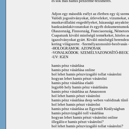
és sok más hamis pénzérme-felismerés.
Adjon egy második esélyt az életben egy új személ
Valódi jogosítványokat, útleveleket, vízumokat, 
munkavállalási engedélyeket, házassági anyakönyv
bankszámlakivonatokat és egyéb dokumentumokat 
Olaszország, Finnország, Franciaország, Németors
Csapatunk kiváló minőségű termékeket, hiteles a
igazolványokat gyárt. Kiváló minőségű berende
kering világszerte. -Személyazonosító-beolvasás - 
-HOLOGRAMOK: AZONOSAK
-VONALKÓDOK: SZEMÉLYAZONOSÍTÓ-BEOL
-UV: IGEN
hamis pénz vásárlása
hamis pénz vásárlása online
hol lehet hamis pénzvizsgáló tollat ​​vásárolni
hogyan lehet hamis pénzt vásárolni
hamis pénz vásárlása eladó
legjobb hely hamis pénz vásárlására
hamis pénz vásárlása az Amazonon
hol lehet hamis pénzt vásárolni
hamis pénz vásárlása deep weben valódinak tűnő 
hol lehet hamis pénzt vásárolni
hamis pénz vásárlása az Egyesült Királyságban
hamis pénzvizsgáló toll vásárlása
hogyan lehet hamis pénzt vásárolni online
illegális-e hamis pénzt vásárolni?
hol lehet hamis pénzvizsgáló tollat ​​vásárolni?