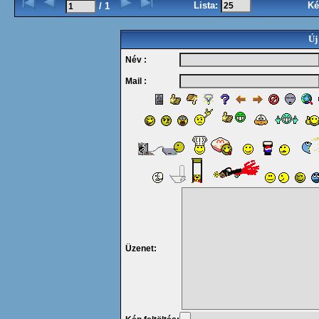
Lista:
Ké
/ 1
Új
Név :
Mail :
Üzenet: