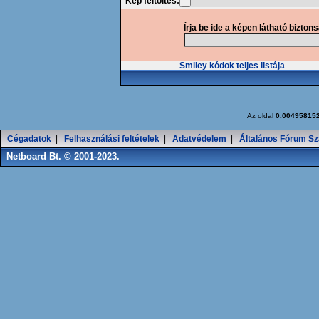
Kép feltöltés:
Írja be ide a képen látható bizton
Smiley kódok teljes listája
Az oldal
0.00495815
Cégadatok
|
Felhasználási feltételek
|
Adatvédelem
|
Általános Fórum Sz
Netboard Bt. © 2001-2023.