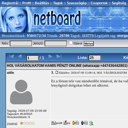
Regisztrál
:: Profil
:: Beállítás
:: Tagok
:: Szavazógép
:: Csoportok
:: Segítség
Hozzászólások:
9504172/34
Témák:
20700
Tagok:
113773
Legújabb tag:
morga
Név:
Jelszó:
Eltárol
Lista:
Ké
/ 1
HOL VÁSÁROLHATOM HAMIS PÉNZT ONLINE (whatsapp +447436442801)
3.
aidio
Elküldve: 2026-07-09 15:08:14,
HOL VÁSÁROLHATOM HA
Ez a fórum tele van mindenféle témával, de ha v
lenyűgöző dolgokat lehet ott alkotni.
Tagság: 2026-07-09 15:00:49
Tagszám: #140910
Hozzászólások: 9
Zöldfülű