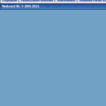
Cégadatok
|
Felhasználási feltételek
|
Adatvédelem
|
Általános Fórum Sz
Netboard Bt. © 2001-2013.