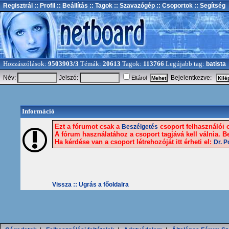
Regisztrál
:: Profil
:: Beállítás
:: Tagok
:: Szavazógép
:: Csoportok
:: Segítség
Hozzászólások:
9503903/3
Témák:
20613
Tagok:
113766
Legújabb tag:
batista
Név:
Jelszó:
Bejelentkezve:
Eltárol
Információ
Ezt a fórumot csak a
csoport felhasználói o
Beszélgetés
A fórum használatához a csoport tagjává kell válnia. Be
Ha kérdése van a csoport létrehozóját itt érheti el:
Dr. 
Vissza ::
Ugrás a főoldalra