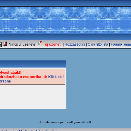
új üzenet.
Nincs új üzenete.
|
Hozzászólás
|
Cím
/
Tiltólista
|
Fórum
/
Téma
lvashatják!!!
íratkozhat a csoportba itt:
Klikk ide!
Porsche
Az oldal
másodperc alatt generálódott.