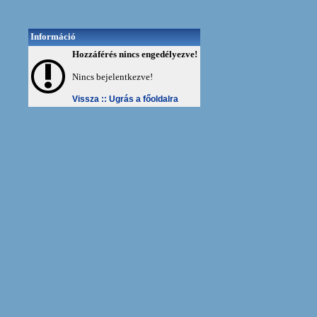
Információ
Hozzáférés nincs engedélyezve!
Nincs bejelentkezve!
Vissza ::
Ugrás a főoldalra