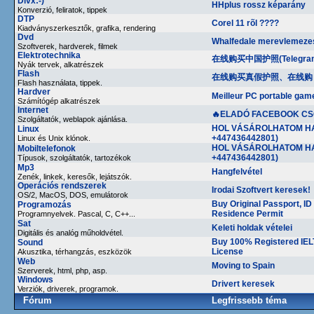
Divx:-)
HHplus rossz képarány
Konverzió, feliratok, tippek
DTP
Corel 11 rõl ????
Kiadványszerkesztők, grafika, rendering
Dvd
Whalfedale merevlemeze
Szoftverek, hardverek, filmek
Elektrotechnika
在线购买中国护照(Telegram：
Nyák tervek, alkatrészek
Flash
在线购买真假护照、在线购
Flash használata, tippek.
Hardver
Meilleur PC portable ga
Számítógép alkatrészek
Internet
🔥ELADÓ FACEBOOK CS
Szolgáltatók, weblapok ajánlása.
HOL VÁSÁROLHATOM HAM
Linux
+447436442801)
Linux és Unix klónok.
HOL VÁSÁROLHATOM HAM
Mobiltelefonok
+447436442801)
Típusok, szolgáltatók, tartozékok
Mp3
Hangfelvétel
Zenék, linkek, keresők, lejátszók.
Operációs rendszerek
Irodai Szoftvert keresek!
OS/2, MacOS, DOS, emulátorok
Buy Original Passport, ID
Programozás
Residence Permit
Programnyelvek. Pascal, C, C++...
Sat
Keleti holdak vételei
Digitális és analóg műholdvétel.
Buy 100% Registered IEL
Sound
License
Akusztika, térhangzás, eszközök
Web
Moving to Spain
Szerverek, html, php, asp.
Windows
Drivert keresek
Verziók, driverek, programok.
Fórum
Legfrissebb téma