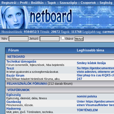
Regisztrál
:: Profil
:: Beállítás
:: Tagok
:: Szavazógép
:: Csoportok
:: Segítség
Hozzászólások:
9504052/3
Témák:
20672
Tagok:
113768
Legújabb tag:
carmen
Név:
Jelszó:
Eltárol
Fórum
Legfrissebb téma
NETBOARD
Technikai támogatás
Smiley kódok listája
Fórum ismertetők, fejlesztések, hiba bejelentés
Su https://getdocumentsno
Teszt
visto adesivo, ottenere u
Itt lehet gyakorolni a szövegformázásokat.
Giai phap tra cuu KQXS c
Bazár fórum
247
BAZÁRban feladott hirdetések fóruma, alku.
FELHASZNÁLÓK FÓRUMAI
(212 darab fórum)
VITAFÓRUMOK
Egészség
nomini polska
Egészség, életmód, diéta, fitness
Unter https://getdocume
Gazdaság
einen Visumaufkleber bes
Pénzkeresés, tőzsde.
Hadsereg
TÖRTÉNELEM
Múlt, jelen, jövő. Történelem, technika.