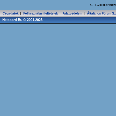
Az oldal
0.00672912
Cégadatok
|
Felhasználási feltételek
|
Adatvédelem
|
Általános Fórum Sz
Netboard Bt. © 2001-2023.