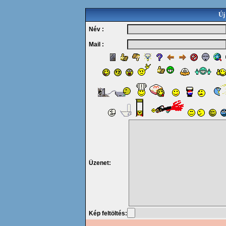
Új
Név :
Mail :
Üzenet:
Kép feltöltés: