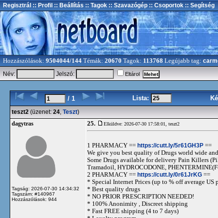
Regisztrál
:: Profil
:: Beállítás
:: Tagok
:: Szavazógép
:: Csoportok
:: Segítség
Hozzászólások:
9504044/144
Témák:
20670
Tagok:
113768
Legújabb tag:
carm
Név:
Jelszó:
Eltárol
Lista:
Ké
/ 1
teszt2
(üzenet:
24
,
Teszt
)
25.
dagytras
Elküldve: 2026-07-30 17:58:01,
teszt2
1 PHARMACY ==
https://cutt.ly/5r61GH3P
==
We give you best quality of Drugs world wide and h
Some Drugs available for delivery Pain Killers
Tramadoil, HYDROCODONE, PHENTERMINE(For 
2 PHARMACY ==
https://cutt.ly/0r61JrKG
==
* Special Internet Prices (up to % off average US p
* Best quality drugs
Tagság: 2026-07-30 14:34:32
Tagszám: #140967
* NO PRIOR PRESCRIPTION NEEDED!
Hozzászólások: 944
* 100% Anonimity , Discreet shipping
* Fast FREE shipping (4 to 7 days)