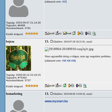
[válaszok erre:
]
#17
Tagság: 2003-09-07 21:14:26
Tagszám: #6486
Hozzászólások: 2791
Kiváló dolgozó
15.
bojsza
Elküldve: 2019-07-28 18:21:01,
teszt2
Nincs egyszerűbb dolog a világon, mint egy megoldott probléma. /
[válaszok erre:
]
#16
#16
#16
Tagság: 2009-06-14 22:18:15
Tagszám: #75364
Hozzászólások: 5737
Kiváló dolgozó
13.
hsmarketing
Elküldve: 2019-06-09 14:04:43,
teszt2
www.mystart.hu