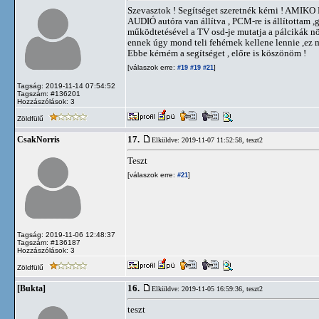
Szevasztok ! Segítséget szeretnék kérni ! AMIK
AUDIÓ autóra van állítva , PCM-re is állítottam ,g
működtetésével a TV osd-je mutatja a pálcikák nö
ennek úgy mond teli fehérnek kellene lennie ,ez 
Ebbe kérném a segítséget , előre is köszönöm !
[válaszok erre:
]
#19
#19
#21
Tagság: 2019-11-14 07:54:52
Tagszám: #136201
Hozzászólások: 3
Zöldfülű
17.
CsakNorris
Elküldve: 2019-11-07 11:52:58,
teszt2
Teszt
[válaszok erre:
]
#21
Tagság: 2019-11-06 12:48:37
Tagszám: #136187
Hozzászólások: 3
Zöldfülű
16.
[Bukta]
Elküldve: 2019-11-05 16:59:36,
teszt2
teszt