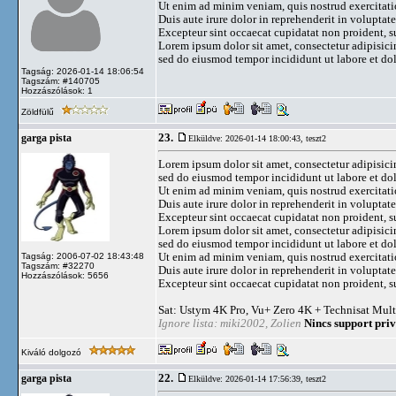
Ut enim ad minim veniam, quis nostrud exercitati
Duis aute irure dolor in reprehenderit in voluptate 
Excepteur sint occaecat cupidatat non proident, su
Lorem ipsum dolor sit amet, consectetur adipisicin
sed do eiusmod tempor incididunt ut labore et do
Tagság: 2026-01-14 18:06:54
Tagszám: #140705
Hozzászólások: 1
Zöldfülű
23.
garga pista
Elküldve: 2026-01-14 18:00:43,
teszt2
Lorem ipsum dolor sit amet, consectetur adipisicin
sed do eiusmod tempor incididunt ut labore et do
Ut enim ad minim veniam, quis nostrud exercitati
Duis aute irure dolor in reprehenderit in voluptate 
Excepteur sint occaecat cupidatat non proident, su
Lorem ipsum dolor sit amet, consectetur adipisicin
sed do eiusmod tempor incididunt ut labore et do
Ut enim ad minim veniam, quis nostrud exercitati
Tagság: 2006-07-02 18:43:48
Tagszám: #32270
Duis aute irure dolor in reprehenderit in voluptate 
Hozzászólások: 5656
Excepteur sint occaecat cupidatat non proident, su
Sat: Ustym 4K Pro, Vu+ Zero 4K + Technisat Mult
Ignore lista: miki2002, Zolien
Nincs support priv
Kiváló dolgozó
22.
garga pista
Elküldve: 2026-01-14 17:56:39,
teszt2