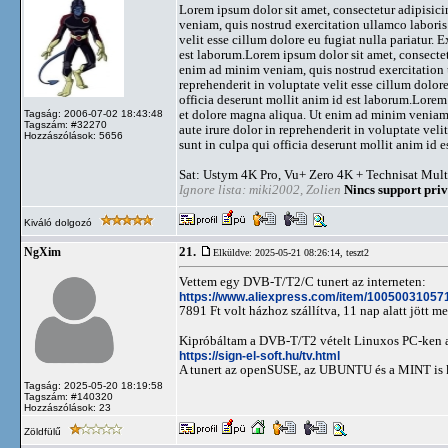
Lorem ipsum dolor sit amet, consectetur adipisici
veniam, quis nostrud exercitation ullamco laboris
velit esse cillum dolore eu fugiat nulla pariatur. 
est laborum.Lorem ipsum dolor sit amet, consectet
enim ad minim veniam, quis nostrud exercitation u
reprehenderit in voluptate velit esse cillum dolore
officia deserunt mollit anim id est laborum.Lorem
et dolore magna aliqua. Ut enim ad minim veniam,
Tagság: 2006-07-02 18:43:48
Tagszám: #32270
aute irure dolor in reprehenderit in voluptate veli
Hozzászólások: 5656
sunt in culpa qui officia deserunt mollit anim id e
Sat: Ustym 4K Pro, Vu+ Zero 4K + Technisat Mult
Ignore lista: miki2002, Zolien
Nincs support priv
Kiváló dolgozó
21.
NgXim
Elküldve: 2025-05-21 08:26:14,
teszt2
Vettem egy DVB-T/T2/C tunert az interneten:
https://www.aliexpress.com/item/10050031057
7891 Ft volt házhoz szállítva, 11 nap alatt jött me
Kipróbáltam a DVB-T/T2 vételt Linuxos PC-ken 
https://sign-el-soft.hu/tv.html
A tunert az openSUSE, az UBUNTU és a MINT is kap
Tagság: 2025-05-20 18:19:58
Tagszám: #140320
Hozzászólások: 23
Zöldfülű