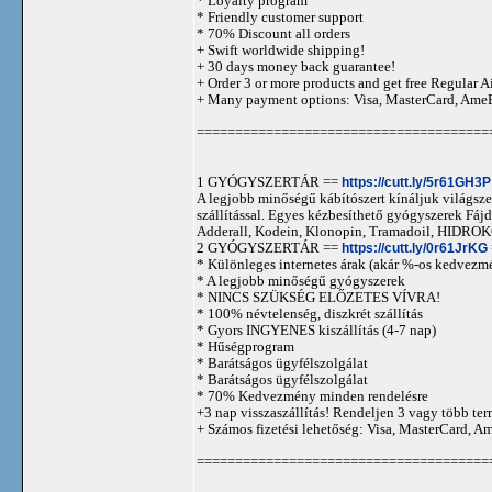
* Loyalty program
* Friendly customer support
* 70% Discount all orders
+ Swift worldwide shipping!
+ 30 days money back guarantee!
+ Order 3 or more products and get free Regular A
+ Many payment options: Visa, MasterCard, Ame
======================================
1 GYÓGYSZERTÁR ==
https://cutt.ly/5r61GH3P
A legjobb minőségű kábítószert kínáljuk világszer
szállítással. Egyes kézbesíthető gyógyszerek 
Adderall, Kodein, Klonopin, Tramadoil, HID
2 GYÓGYSZERTÁR ==
https://cutt.ly/0r61JrKG
* Különleges internetes árak (akár %-os kedvezmé
* A legjobb minőségű gyógyszerek
* NINCS SZÜKSÉG ELŐZETES VÍVRA!
* 100% névtelenség, diszkrét szállítás
* Gyors INGYENES kiszállítás (4-7 nap)
* Hűségprogram
* Barátságos ügyfélszolgálat
* Barátságos ügyfélszolgálat
* 70% Kedvezmény minden rendelésre
+3 nap visszaszállítás! Rendeljen 3 vagy több term
+ Számos fizetési lehetőség: Visa, MasterCard, 
======================================