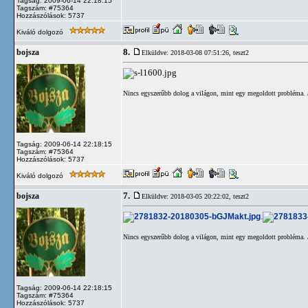
Tagság: 2009-06-14 22:18:15
Tagszám: #75364
Hozzászólások: 5737
Kiváló dolgozó
8.
bojsza
Elküldve: 2018-03-08 07:51:26,
teszt2
Nincs egyszerűbb dolog a világon, mint egy megoldott probléma. /
Tagság: 2009-06-14 22:18:15
Tagszám: #75364
Hozzászólások: 5737
Kiváló dolgozó
7.
bojsza
Elküldve: 2018-03-05 20:22:02,
teszt2
.
Nincs egyszerűbb dolog a világon, mint egy megoldott probléma. /
Tagság: 2009-06-14 22:18:15
Tagszám: #75364
Hozzászólások: 5737