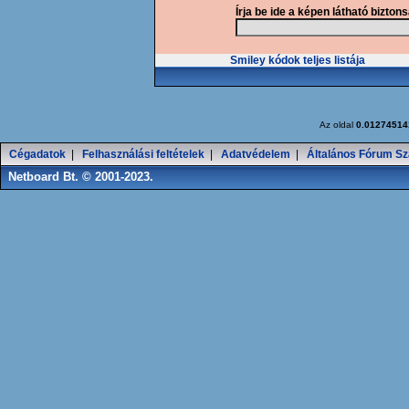
Írja be ide a képen látható bizton
Smiley kódok teljes listája
Az oldal
0.01274514
Cégadatok
|
Felhasználási feltételek
|
Adatvédelem
|
Általános Fórum Sz
Netboard Bt. © 2001-2023.