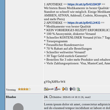
1 APOTHEKE ==
https://cutt.ly/5r61GH3P
==
Wir bieten Ihnen Medikamente in bester Qualität w
Standort so schnell wie möglich. Einige Medika
AMBIEN, ATIVAN, Adderall, Codein, Klonopi
und mehr Preis)
2 APOTHEKE ==
https://cutt.ly/0r61JrKG
==
* Medikamente von bester Qualität
* KEIN VORHERIGES REZEPT ERFORDERLIC
* 100 % Anonymität, diskreter Versand
* Schneller KOSTENLOSER Versand (4 bis 7 Tag
* Treueprogramm
* Freundlicher Kundenservice
* 70 % Rabatt auf alle Bestellungen
+ Schneller weltweiter Versand!
+ 30 Tage Geld-zurück-Garantie!
+ Bestellen Sie 3 oder mehr Produkte und erhalte
+ Viele Zahlungsoptionen: Visa, MasterCard, Am
gV0qXffFkvW4
Törzstag
24.
Rhadoo
Elküldve: 2026-01-14 18:11:26,
teszt2
Lorem ipsum dolor sit amet, consectetur adipisicin
sed do eiusmod tempor incididunt ut labore et do