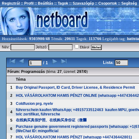
Regisztrál
:: Profil
:: Beállítás
:: Tagok
:: Szavazógép
:: Csoportok
:: Segítség
Hozzászólások:
9503900/48
Témák:
20611
Tagok:
113766
Legújabb tag:
batista
Név:
Jelszó:
Eltárol
Lista:
/ 1
Fórum:
Programozás
(téma:
27
, üzenet:
297/0
)
Téma
1
Buy Original Passport, ID Card, Driver License, & Residence Permit
2
HOL VÁSÁROLHATOM HAMIS PÉNZT ONLINE (whatsapp +447436442
3
Coldfusion prg. nyelv
führerschein kaufen WhatsApp; +4915733512463 kaufen MPU, goethe
4
telc zertifikat, führersche
在线购买真假护照、在线购买身份证（微߼
5
Purchase genuine government registered passports [whatsapp: +1(6
6
(WeChat ID: mingofficial
7
HOL VÁSÁROLHATOM HAMIS PÉNZT (whatsapp +447436442801)