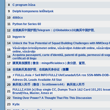
8
C program írása
9
Delphi komponens lelőhelyek
10
4060cx
11
Python for Series 60
在线购买中国护照(Telegram：@Globaldocs16)购买中国护照、
12
13
Ingyen tv
14
Unlock the True Potential of Squad Building Challenges with MMOexp 
Vásároljon kristálymetet online, vásároljon Adderallt online, vásárolj
15
online, vásároljo
Acquista passaporti, carte d'identità, patenti di guida, permessi di sog
16
certificati di lingu
購買真假護照 ( 微信：mingofficialdocs ) 身分證、駕照、
17
在线购买真假护照、在线购买身份证（微߼
18
⚡ FULLL.Asia ⚡ Sell INFO FULLZ Uk/Canada/USA ros SSN-MMN-DOB
19
Adress-DL Leads Available All Stat
购买假人民币（微信：Scottbowers44） 购买假人民币
20
FULLLZ.ASIA [x] Buy single CC, Dumps Track 1&2 Card 101,201 Issu
21
Brand(Visa, Master, Amex et
22
Timing Over Power? A Thought That Fits This Discussion
23
Kylix