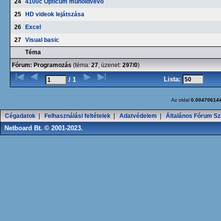
24
4100c Opticum műholdvevő
25
HD videok lejátszása
26
Excel
27
Visual basic
Téma
Fórum:
Programozás
(téma:
27
, üzenet:
297/0
)
Lista:
/ 1
Az oldal
0.00470614
Cégadatok
|
Felhasználási feltételek
|
Adatvédelem
|
Általános Fórum Sz
Netboard Bt. © 2001-2023.