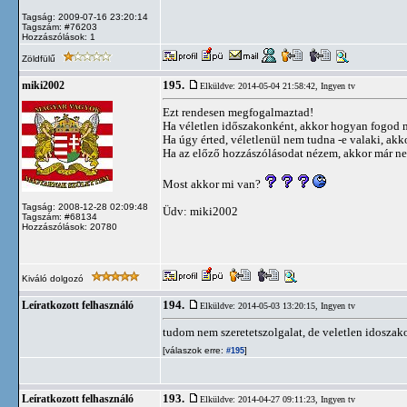
Tagság: 2009-07-16 23:20:14
Tagszám: #76203
Hozzászólások: 1
Zöldfülű
195.
miki2002
Elküldve: 2014-05-04 21:58:42,
Ingyen tv
Ezt rendesen megfogalmaztad!
Ha véletlen időszakonként, akkor hogyan fogod 
Ha úgy érted, véletlenül nem tudna -e valaki, akko
Ha az előző hozzászólásodat nézem, akkor már nem
Most akkor mi van?
Tagság: 2008-12-28 02:09:48
Üdv: miki2002
Tagszám: #68134
Hozzászólások: 20780
Kiváló dolgozó
194.
Leíratkozott felhasználó
Elküldve: 2014-05-03 13:20:15,
Ingyen tv
tudom nem szeretetszolgalat, de veletlen idoszak
[válaszok erre:
]
#195
193.
Leíratkozott felhasználó
Elküldve: 2014-04-27 09:11:23,
Ingyen tv