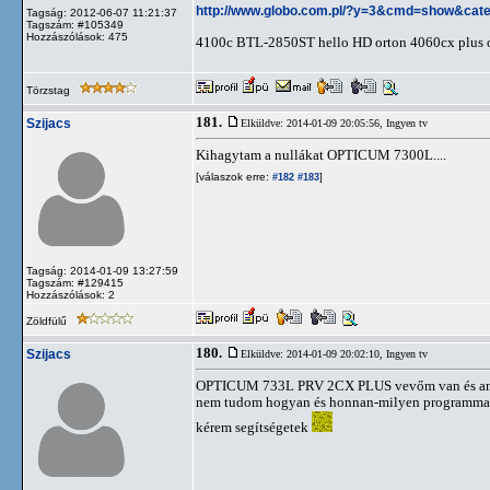
http://www.globo.com.pl/?y=3&cmd=show&cat
Tagság: 2012-06-07 11:21:37
Tagszám: #105349
Hozzászólások: 475
4100c BTL-2850ST hello HD orton 4060cx plus ort
Törzstag
181.
Szijacs
Elküldve: 2014-01-09 20:05:56,
Ingyen tv
Kihagytam a nullákat OPTICUM 7300L....
[válaszok erre:
]
#182
#183
Tagság: 2014-01-09 13:27:59
Tagszám: #129415
Hozzászólások: 2
Zöldfülű
180.
Szijacs
Elküldve: 2014-01-09 20:02:10,
Ingyen tv
OPTICUM 733L PRV 2CX PLUS vevőm van és amióta
nem tudom hogyan és honnan-milyen programmal le
kérem segítségetek