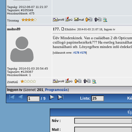
Tagság: 2012-06-07 11:21:37
Tagszám: #105349
Hozzászólások: 475
Törzstag
177.
moltes89
Elküldve: 2014-01-03 21:07:18,
Ingyen tv
Üdv Mindenkinek. Van a családban 2 db Opticum
csillogó papírnehezékek??? Ha esetleg használh
használható stb. Lényegében minden infó érdekel
[válaszok erre:
]
#178
#179
Tagság: 2014-01-03 20:54:45
Tagszám: #129367
Hozzászólások: 1
Zöldfülű
Ingyen tv
(üzenet:
201
,
Programozás
)
Lista:
Ké
/ 9
Új
Név :
Mail :