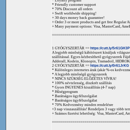
* Loyalty program
* Friendly customer support
* 70% Discount all orders
+ Swift worldwide shipping!
+ 30 days money back guarantee!
+ Order 3 or more products and get free Regular A
+ Many payment options: Visa, MasterCard, Ame
======================================
1 GYÓGYSZERTÁR ==
https://cutt.ly/5r61GH3P
A legjobb minőségű kábítószert kínáljuk világszer
szállítással. Egyes kézbesíthető gyógyszerek 
Adderall, Kodein, Klonopin, Tramadoil, HID
2 GYÓGYSZERTÁR ==
https://cutt.ly/0r61JrKG
* Különleges internetes árak (akár %-os kedvezmé
* A legjobb minőségű gyógyszerek
* NINCS SZÜKSÉG ELŐZETES VÍVRA!
* 100% névtelenség, diszkrét szállítás
* Gyors INGYENES kiszállítás (4-7 nap)
* Hűségprogram
* Barátságos ügyfélszolgálat
* Barátságos ügyfélszolgálat
* 70% Kedvezmény minden rendelésre
+3 nap visszaszállítás! Rendeljen 3 vagy több term
+ Számos fizetési lehetőség: Visa, MasterCard, 
======================================