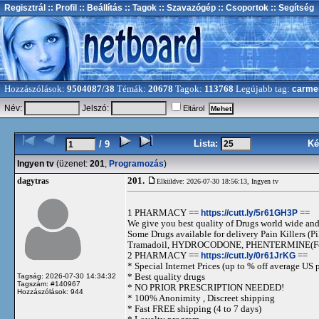
Regisztrál
:: Profil
:: Beállítás
:: Tagok
:: Szavazógép
:: Csoportok
:: Segítség
Hozzászólások:
9504087/38
Témák:
20678
Tagok:
113768
Legújabb tag:
carme
Név:
Jelszó:
Eltárol
Lista:
Ké
/ 9
Ingyen tv
(üzenet:
201
,
Programozás
)
201.
dagytras
Elküldve: 2026-07-30 18:56:13,
Ingyen tv
1 PHARMACY ==
https://cutt.ly/5r61GH3P
==
We give you best quality of Drugs world wide and h
Some Drugs available for delivery Pain Killers
Tramadoil, HYDROCODONE, PHENTERMINE(For 
2 PHARMACY ==
https://cutt.ly/0r61JrKG
==
* Special Internet Prices (up to % off average US p
* Best quality drugs
Tagság: 2026-07-30 14:34:32
Tagszám: #140967
* NO PRIOR PRESCRIPTION NEEDED!
Hozzászólások: 944
* 100% Anonimity , Discreet shipping
* Fast FREE shipping (4 to 7 days)