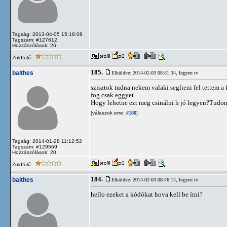
Tagság: 2013-04-05 15:18:08
Tagszám: #127612
Hozzászólások: 26
Zöldfülű
185.
balthes
Elküldve: 2014-02-03 08:51:34,
Ingyen tv
szisztok tudna nekem valaki segíteni fel tettem a
fog csak eggyet.
Hogy lehetne ezt meg csinálni h jó legyen?Tudom 
[válaszok erre:
]
#186
Tagság: 2014-01-28 11:12:52
Tagszám: #129569
Hozzászólások: 20
Zöldfülű
184.
balthes
Elküldve: 2014-02-03 08:46:14,
Ingyen tv
hello ezeket a kódókat hova kell be írni?