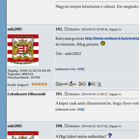
Nagyon szépen köszönöm a választ. Ezt megtudva 
192.
miki2002
Elküldve: 2014-04-25 20:09:42,
Ingyen tv
Kártyamegosztás
http://www.netboard.hu/viewto
de büntetik, főleg pénzért.
Üdv: miki2002
[válaszok erre:
]
#193
Tagság: 2008-12-28 02:09:48
Tagszám: #68134
Hozzászólások: 20780
Kiváló dolgozó
191.
Leíratkozott felhasználó
Elküldve: 2014-04-24 13:49:37,
Ingyen tv
A képet csak azért illesztettem be, hogy ilyen vol
[válaszok erre:
]
#192
190.
miki2002
Elküldve: 2014-04-23 18:57:02,
Ingyen tv
A Digi kábel mióta műholdas?