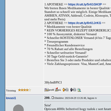
1 APOTHEKE ==
https://cutt.ly/5r61GH3P
==
Wir bieten Ihnen Medikamente in bester Qualität w
Standort so schnell wie möglich. Einige Medika
AMBIEN, ATIVAN, Adderall, Codein, Klonopi
und mehr Preis)
2 APOTHEKE ==
https://cutt.ly/0r61JrKG
==
* Medikamente von bester Qualität
* KEIN VORHERIGES REZEPT ERFORDERLIC
* 100 % Anonymität, diskreter Versand
* Schneller KOSTENLOSER Versand (4 bis 7 Tag
* Treueprogramm
* Freundlicher Kundenservice
* 70 % Rabatt auf alle Bestellungen
+ Schneller weltweiter Versand!
+ 30 Tage Geld-zurück-Garantie!
+ Bestellen Sie 3 oder mehr Produkte und erhalte
+ Viele Zahlungsoptionen: Visa, MasterCard, Am
3HyImBPlCI
Törzstag
200.
lovasi1
Elküldve: 2023-04-29 13:26:48,
Ingyen tv
Szia!
Opticum 4000c belterivel hogy tudok c sort futat