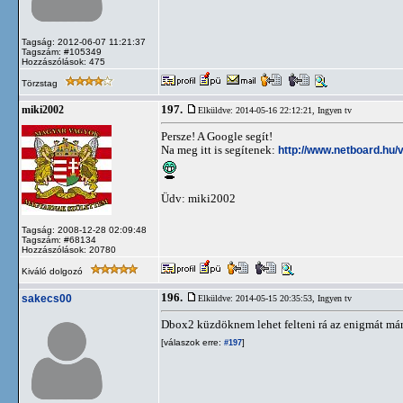
Tagság: 2012-06-07 11:21:37
Tagszám: #105349
Hozzászólások: 475
Törzstag
197.
miki2002
Elküldve: 2014-05-16 22:12:21,
Ingyen tv
Persze! A Google segít!
Na meg itt is segítenek:
http://www.netboard.hu/
Üdv: miki2002
Tagság: 2008-12-28 02:09:48
Tagszám: #68134
Hozzászólások: 20780
Kiváló dolgozó
196.
sakecs00
Elküldve: 2014-05-15 20:35:53,
Ingyen tv
Dbox2 küzdöknem lehet felteni rá az enigmát már 
[válaszok erre:
]
#197