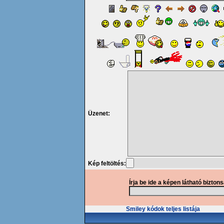
Üzenet:
Kép feltöltés:
Írja be ide a képen látható bizton
Smiley kódok teljes listája