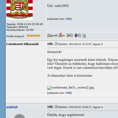
Üdv: miki2002
[válaszok erre:
]
#191
Tagság: 2008-12-28 02:09:48
Tagszám: #68134
Hozzászólások: 20780
Kiváló dolgozó
189.
Leíratkozott felhasználó
Elküldve: 2014-04-22 10:23:07,
Ingyen tv
Sziasztok!
Egy kis segítséget szeretnék kérni töletek. Telj
róla? Öszintén az érdekelne, hogy hallottam olyan
vele fogni. Ennek is van valamilyen havidíjas elő
A válaszokat elöre is köszönöm.
[válaszok erre:
]
#190
188.
andris0
Elküldve: 2014-02-05 19:06:57,
Ingyen tv
Örülök, hogy segithettem!