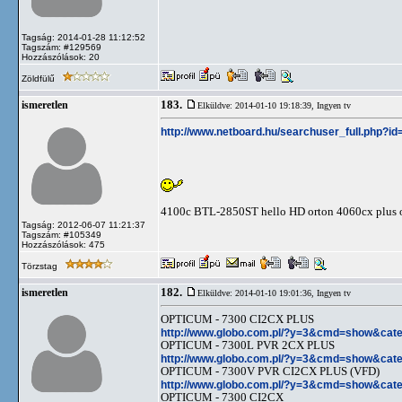
Tagság: 2014-01-28 11:12:52
Tagszám: #129569
Hozzászólások: 20
Zöldfülű
183.
ismeretlen
Elküldve: 2014-01-10 19:18:39,
Ingyen tv
http://www.netboard.hu/searchuser_full.php?i
4100c BTL-2850ST hello HD orton 4060cx plus ort
Tagság: 2012-06-07 11:21:37
Tagszám: #105349
Hozzászólások: 475
Törzstag
182.
ismeretlen
Elküldve: 2014-01-10 19:01:36,
Ingyen tv
OPTICUM - 7300 CI2CX PLUS
http://www.globo.com.pl/?y=3&cmd=show&cat
OPTICUM - 7300L PVR 2CX PLUS
http://www.globo.com.pl/?y=3&cmd=show&cat
OPTICUM - 7300V PVR CI2CX PLUS (VFD)
http://www.globo.com.pl/?y=3&cmd=show&cat
OPTICUM - 7300 CI2CX