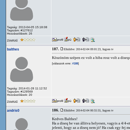
Tagság: 2013-04-05 15:18:08
Tagszám: #127612
Hozzászólások: 26
Zöldfülű
187.
balthes
Elküldve: 2014-02-04 09:01:23,
Ingyen tv
Köszönöm szépen ez volt a hiba rosz volt a diseq
[válaszok erre:
]
#188
Tagság: 2014-01-28 11:12:52
Tagszám: #129569
Hozzászólások: 20
Zöldfülű
186.
andris0
Elküldve: 2014-02-04 00:55:55,
Ingyen tv
Kedves Balthes!
Ha a diseq be van állitva helyesen, vagyis a 4/4-e
jelenti, hogy az a diseq nem jó! Ha csak egy fej m