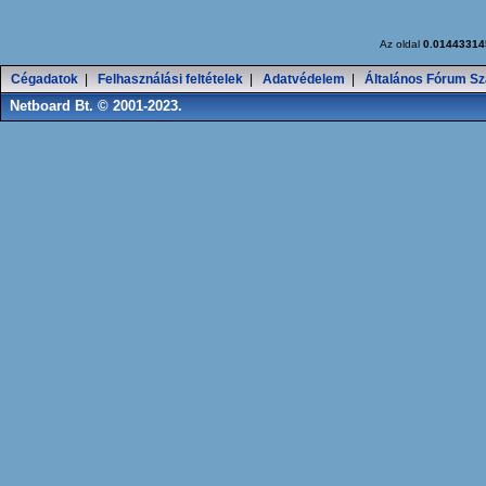
Az oldal
0.01443314
Cégadatok
|
Felhasználási feltételek
|
Adatvédelem
|
Általános Fórum Sz
Netboard Bt. © 2001-2023.