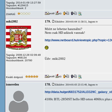
Tagság: 2014-01-09 13:27:59
Tagszám: #129415
Hozzászólások: 2
Zöldfülű
179.
miki2002
Elküldve: 2014-01-04 11:58:51,
Ingyen tv
Miért ne lehetne használni?
Nem csak HD adások vannak!
http://www.netboard.hu/viewtopic.php?topic=1
Tagság: 2008-12-28 02:09:48
Tagszám: #68134
Üdv: miki2002
Hozzászólások: 20780
Kiváló dolgozó
178.
ismeretlen
Elküldve: 2014-01-03 23:15:49,
Ingyen tv
http://data.hu/get/6831752/ALI3329C_galaxy_
4100c BTL-2850ST hello HD orton 4060cx plus ort