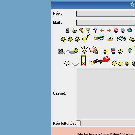
Új
Név :
Mail :
Üzenet:
Kép feltöltés: