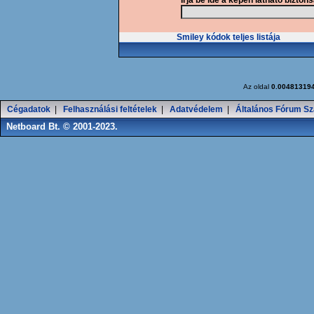
Írja be ide a képen látható bizton
Smiley kódok teljes listája
Az oldal
0.00481319
Cégadatok
|
Felhasználási feltételek
|
Adatvédelem
|
Általános Fórum Sz
Netboard Bt. © 2001-2023.