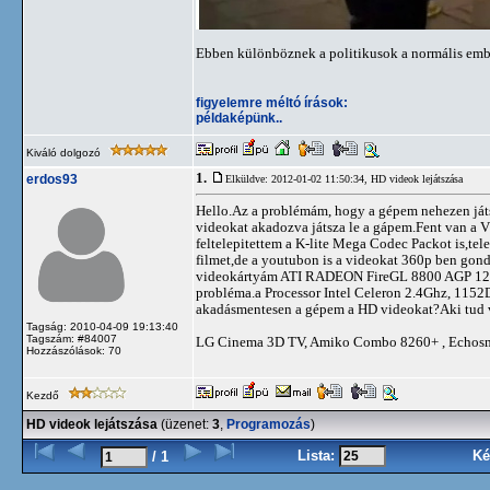
Ebben különböznek a politikusok a normális emb
figyelemre méltó írások:
példaképünk..
Kiváló dolgozó
1.
erdos93
Elküldve: 2012-01-02 11:50:34,
HD videok lejátszása
Hello.Az a problémám, hogy a gépem nehezen játs
videokat akadozva játsza le a gápem.Fent van a V
feltelepitettem a K-lite Mega Codec Packot is,te
filmet,de a youtubon is a videokat 360p ben gond
videokártyám ATI RADEON FireGL 8800 AGP 128 M
probléma.a Processor Intel Celeron 2.4Ghz, 115
akadásmentesen a gépem a HD videokat?Aki tud 
Tagság: 2010-04-09 19:13:40
Tagszám: #84007
LG Cinema 3D TV, Amiko Combo 8260+ , Echosm
Hozzászólások: 70
Kezdő
HD videok lejátszása
(üzenet:
3
,
Programozás
)
Lista:
Ké
/ 1