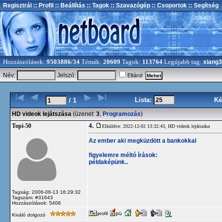
Regisztrál
:: Profil
:: Beállítás
:: Tagok
:: Szavazógép
:: Csoportok
:: Segítség
Hozzászólások:
9503886/34
Témák:
20609
Tagok:
113764
Legújabb tag:
xiang
Név:
Jelszó:
Eltárol
Lista:
Ké
/ 1
HD videok lejátszása
(üzenet:
3
,
Programozás
)
4.
Topi-50
Elküldve: 2022-12-02 13:32:43,
HD videok lejátszása
Az ember aki megküzdött a bankokkal
figyelemre méltó írások:
példaképünk..
Tagság: 2006-06-13 16:29:32
Tagszám: #31643
Hozzászólások: 5406
Kiváló dolgozó